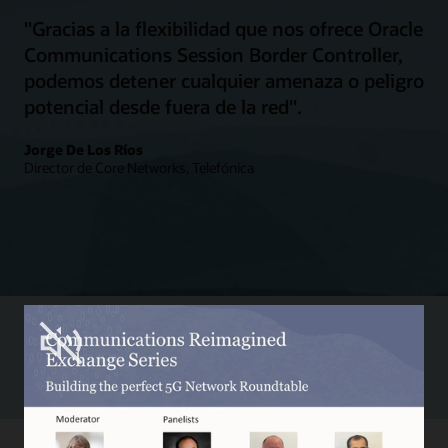
"Gracias a la flexibilidad que nos ofrece Oracle
Communications Session Border Controller,
podemos detener cualquier amenaza o peligro
potencial desde fuera de la red".
Jorge De Los Ríos
Director de Core Networks, Telefónica
Nuevas ideas para planificar su transición al 5G
Vea el vídeo (2:08)