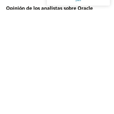
Opinión de los analistas sobre Oracle
Marketing
Oracle Marketing ayuda a unificar los datos de los
clientes, orquestar campañas personalizadas y coordinar
acciones de marketing y ventas mediante IA integrada,
aplicaciones agénticas e inteligencia de clientes
gobernada. Descubre por qué las principales empresas de
análisis del sector reconocen a Oracle por su liderazgo en
plataformas de datos de clientes, automatización del
marketing B2B y ejecución de marketing empresarial.
Accede al informe de los analistas
Recursos de Oracle Marketing