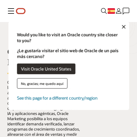
Menú
Close
Would you like to visit an Oracle country site closer
to you?
Oracle Fusion Cloud
¿Le gustaría visitar el sitio web de Oracle de un país
más cercano?
Marketing
Visit Oracle United States
Oracle Fusion Cloud Marketing ayuda a
No, gracias; me quedo aquí
las organizaciones a pasar de campañas
a la orquestación del crecimiento
See this page for a different country/region
agéntico. Al combinar datos unificados
de clientes y de la empresa,
orquestación de marketing, agentes de
IA y aplicaciones agénticas, Oracle
Marketing posibilita a los equipos
identificar demanda verificada, lanzar
programas de crecimiento coordinados,
alinearse con el área de ventas y medir