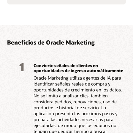
comportamiento para
de Oracle CX para
llegar a los clientes en el
garantizar una ejecución
momento adecuado.
de marketing coherente y
Optimiza contenido,
basada en datos.
ofertas y horarios de
Beneficios de Oracle Marketing
1
Convierte señales de clientes en
oportunidades de ingreso automáticamente
Oracle Marketing utiliza agentes de IA para
identificar señales reales de compra y
oportunidades de crecimiento en los datos.
No se limita a analizar clics; también
considera pedidos, renovaciones, uso de
productos e historial de servicio. La
aplicación presenta los próximos pasos y
prepara las actividades necesarias para
ejecutarlas, de modo que los equipos no
tengan que dedicar tiempo a buscar