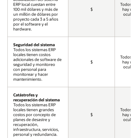
ERP local cuestan entre
ERP local cuestan entre
Todos inc
100 mil dólares y más de
100 mil dólares y más de
$
hay ning
un millón de dólares por
un millón de dólares por
oculto a
proyecto cada 3 a 5 años
proyecto cada 3 a 5 años
por el software y el
por el software y el
hardware.
hardware.
Seguridad del sistema
Seguridad del sistema
Todos los sistemas ERP
Todos los sistemas ERP
locales tienen costos
locales tienen costos
Todos inc
adicionales de software de
adicionales de software de
$
hay ning
seguridad y monitoreo
seguridad y monitoreo
oculto a
con personal para
con personal para
monitorear y hacer
monitorear y hacer
mantenimiento.
mantenimiento.
Catástrofes y
Catástrofes y
recuperación del sistema
recuperación del sistema
Todos los sistemas ERP
Todos los sistemas ERP
locales tienen grandes
locales tienen grandes
Todos inc
costos por concepto de
costos por concepto de
$
hay ning
planes de desastre y
planes de desastre y
oculto a
recuperación,
recuperación,
infraestructura, servicios,
infraestructura, servicios,
personal y redundancia.
personal y redundancia.