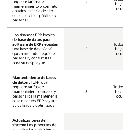
requiere tarifas de
requiere tarifas de
$
hay ning
mantenimiento o contrato
mantenimiento o contrato
oculto a
anuales, espacio de alto
anuales, espacio de alto
costo, servicios públicos y
costo, servicios públicos y
personal.
personal.
Los sistemas ERP locales
Los sistemas ERP locales
de
de
base de datos para
base de datos para
software de ERP
software de ERP
necesitan
necesitan
Todos inc
una base de datos local
una base de datos local
$
hay ning
que, a menudo, requiere
que, a menudo, requiere
oculto a
personal y contratistas
personal y contratistas
para su despliegue.
para su despliegue.
Mantenimiento de bases
Mantenimiento de bases
de datos
de datos
El ERP local
El ERP local
requiere tarifas de
requiere tarifas de
Todos inc
mantenimiento anuales y
mantenimiento anuales y
$
hay ning
personal para mantener la
personal para mantener la
oculto a
base de datos ERP segura,
base de datos ERP segura,
actualizada y optimizada.
actualizada y optimizada.
Actualizaciones del
Actualizaciones del
sistema
sistema
Los proyectos de
Los proyectos de
actualización del sistema
actualización del sistema