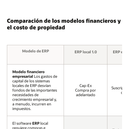
Comparación de los modelos financieros y
el costo de propiedad
Modelo de ERP
Modelo de ERP
ERP local 1.0
ERP en la
Modelo financiero
Modelo financiero
empresarial
empresarial
Los gastos de
Los gastos de
capital de los sistemas
capital de los sistemas
locales de ERP desvían
locales de ERP desvían
Cap-Ex
Suscripci
fondos de las importantes
fondos de las importantes
Compra por
de O
necesidades de
necesidades de
adelantado
crecimiento empresarial y,
crecimiento empresarial y,
a menudo, incurren en
a menudo, incurren en
impuestos.
impuestos.
El software
El software
ERP
ERP
local
local
requiere compras e
requiere compras e