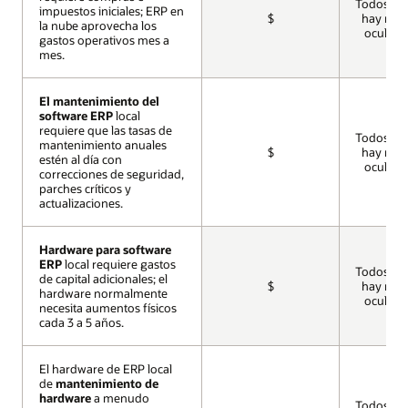
Todos inc
impuestos iniciales; ERP en
impuestos iniciales; ERP en
$
hay ning
la nube aprovecha los
la nube aprovecha los
oculto a
gastos operativos mes a
gastos operativos mes a
mes.
mes.
El mantenimiento del
El mantenimiento del
software ERP
software ERP
local
local
requiere que las tasas de
requiere que las tasas de
Todos inc
mantenimiento anuales
mantenimiento anuales
$
hay ning
estén al día con
estén al día con
oculto a
correcciones de seguridad,
correcciones de seguridad,
parches críticos y
parches críticos y
actualizaciones.
actualizaciones.
Hardware para software
Hardware para software
ERP
ERP
local requiere gastos
local requiere gastos
Todos inc
de capital adicionales; el
de capital adicionales; el
$
hay ning
hardware normalmente
hardware normalmente
oculto a
necesita aumentos físicos
necesita aumentos físicos
cada 3 a 5 años.
cada 3 a 5 años.
El hardware de ERP local
El hardware de ERP local
de
de
mantenimiento de
mantenimiento de
hardware
hardware
a menudo
a menudo
Todos inc