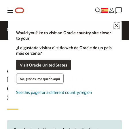
Menú
Close
Descripción general
ERP para industrias
Would you like to visit an Oracle country site closer
to you?
¿Le gustaría visitar el sitio web de Oracle de un país
más cercano?
Visit Oracle United States
¿Qué es un sistema de
planificación de recursos
No, gracias; me quedo aquí
empresariales (ERP) como
See this page for a different country/region
SaaS?