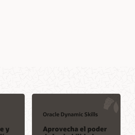
Oracle Dynamic Skills
e y
Aprovecha el poder