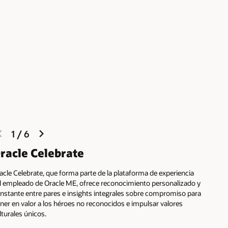
previous
next
1
/
6
slide
slide
racle Celebrate
acle Celebrate, que forma parte de la plataforma de experiencia
l empleado de Oracle ME, ofrece reconocimiento personalizado y
 instante entre pares e insights integrales sobre compromiso para
ner en valor a los héroes no reconocidos e impulsar valores
lturales únicos.