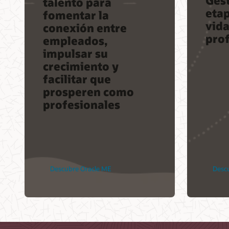
talento para
etap
fomentar la
vida
conexión entre
pro
empleados,
impulsar su
crecimiento y
facilitar que
prosperen como
profesionales
Descubre Oracle ME
Desc