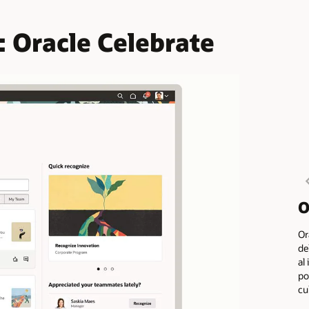
: Oracle Celebrate
O
Or
de
al
po
cu