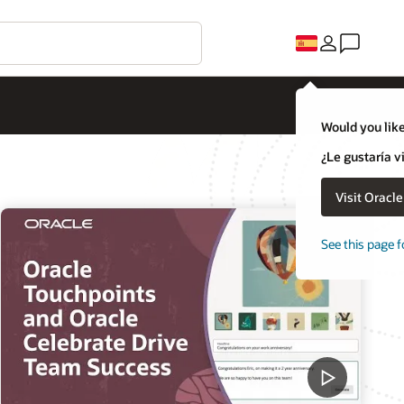
Would you like
¿Le gustaría v
Visit Oracl
See this page f