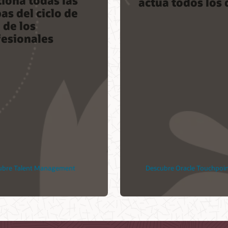
actúa todos los 
as del ciclo de
 de los
fesionales
ubre Talent Management
Descubre Oracle Touchpoi