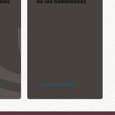
días
de las habilidades
nts
Explora Dynamic Skills