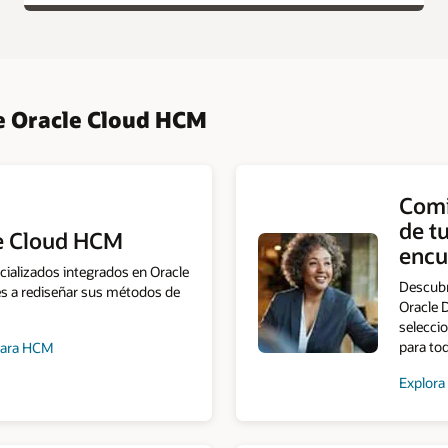
de Oracle Cloud HCM
Comi
de t
le Cloud HCM
encu
ializados integrados en Oracle
Descubr
s a rediseñar sus métodos de
Oracle D
seleccio
para to
 para HCM
Explora