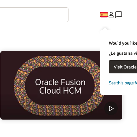
Would you like
¿Le gustaría v
Visit Oracl
See this page f