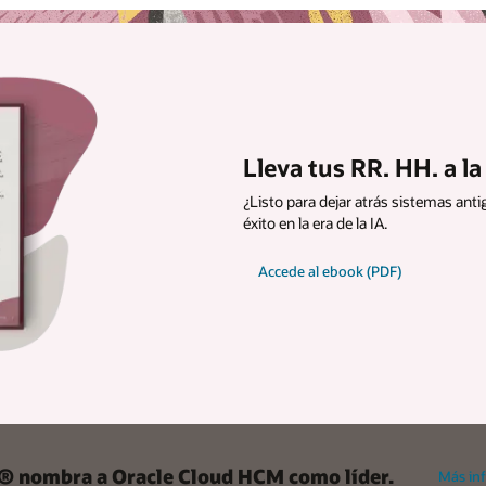
Lleva tus RR. HH. a l
¿Listo para dejar atrás sistemas anti
éxito en la era de la IA.
Accede al ebook (PDF)
® nombra a Oracle Cloud HCM como líder.
Más in