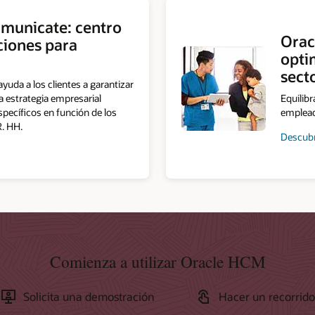
municate: centro
Orac
ciones para
opti
sect
da a los clientes a garantizar
 estrategia empresarial
Equilib
ecíficos en función de los
empleado
. HH.
Descubr
Comienza a utilizar Oracle HCM
Solicita una demostración
Hacer un recorrid