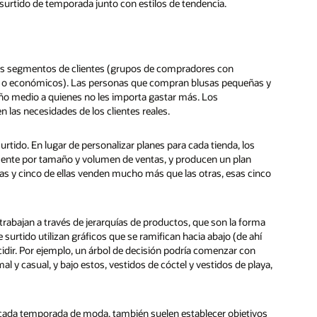
surtido de temporada junto con estilos de tendencia.
r los segmentos de clientes (grupos de compradores con
cos o económicos). Las personas que compran blusas pequeñas y
ño medio a quienes no les importa gastar más. Los
 las necesidades de los clientes reales.
surtido. En lugar de personalizar planes para cada tienda, los
mente por tamaño y volumen de ventas, y producen un plan
das y cinco de ellas venden mucho más que las otras, esas cinco
abajan a través de jerarquías de productos, que son la forma
surtido utilizan gráficos que se ramifican hacia abajo (de ahí
cidir. Por ejemplo, un árbol de decisión podría comenzar con
al y casual, y bajo estos, vestidos de cóctel y vestidos de playa,
a cada temporada de moda, también suelen establecer objetivos