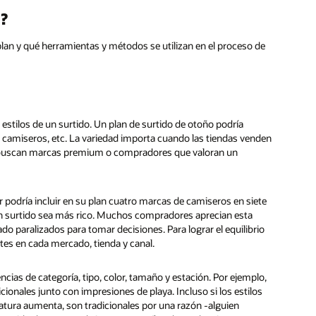
o?
plan y qué herramientas y métodos se utilizan en el proceso de
estilos de un surtido. Un plan de surtido de otoño podría
s, camiseros, etc. La variedad importa cuando las tiendas venden
que buscan marcas premium o compradores que valoran un
or podría incluir en su plan cuatro marcas de camiseros en siete
 un surtido sea más rico. Muchos compradores aprecian esta
 paralizados para tomar decisiones. Para lograr el equilibrio
ntes en cada mercado, tienda y canal.
ncias de categoría, tipo, color, tamaño y estación. Por ejemplo,
ionales junto con impresiones de playa. Incluso si los estilos
atura aumenta, son tradicionales por una razón -alguien