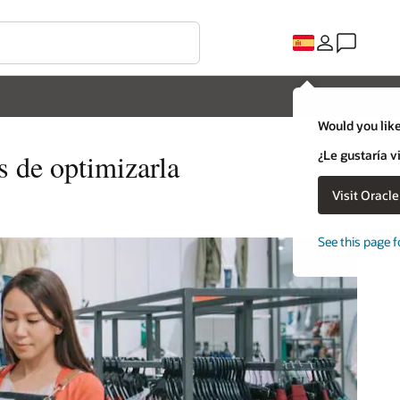
Would you like
¿Le gustaría v
as de optimizarla
Visit Oracl
See this page f