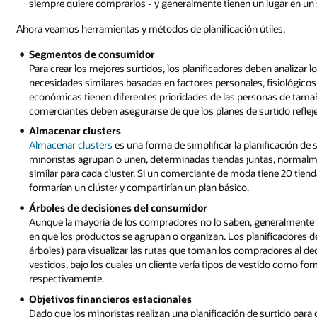
siempre quiere comprarlos - y generalmente tienen un lugar en un 
Ahora veamos herramientas y métodos de planificación útiles.
Segmentos de consumidor
Para crear los mejores surtidos, los planificadores deben analiza
necesidades similares basadas en factores personales, fisiológi
económicas tienen diferentes prioridades de las personas de tama
comerciantes deben asegurarse de que los planes de surtido reflejen
Almacenar clusters
Almacenar clusters
es una forma de simplificar la planificación de 
minoristas agrupan o unen, determinadas tiendas juntas, normal
similar para cada cluster. Si un comerciante de moda tiene 20 tien
formarían un clúster y compartirían un plan básico.
Árboles de decisiones del consumidor
Aunque la mayoría de los compradores no lo saben, generalmente tr
en que los productos se agrupan o organizan. Los planificadores de 
árboles) para visualizar las rutas que toman los compradores al de
vestidos, bajo los cuales un cliente vería tipos de vestido como form
respectivamente.
Objetivos financieros estacionales
Dado que los minoristas realizan una planificación de surtido par