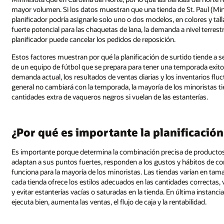
mayor volumen. Si los datos muestran que una tienda de St. Paul (Min
planificador podría asignarle solo uno o dos modelos, en colores y tal
fuerte potencial para las chaquetas de lana, la demanda a nivel terrestr
planificador puede cancelar los pedidos de reposición.
Estos factores muestran por qué la planificación de surtido tiende a se
de un equipo de fútbol que se prepara para tener una temporada exito
demanda actual, los resultados de ventas diarias y los inventarios fluc
general no cambiará con la temporada, la mayoría de los minoristas ti
cantidades extra de vaqueros negros si vuelan de las estanterías.
¿Por qué es importante la planificación
Es importante porque determina la combinación precisa de productos 
adaptan a sus puntos fuertes, responden a los gustos y hábitos de co
funciona para la mayoría de los minoristas. Las tiendas varían en tam
cada tienda ofrece los estilos adecuados en las cantidades correctas,
y evitar estanterías vacías o saturadas en la tienda. En última instanc
ejecuta bien, aumenta las ventas, el flujo de caja y la rentabilidad.