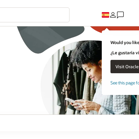
Would you like
¿Le gustaría v
See this page f