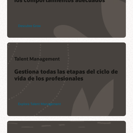
Descubre Grow
Talent Management
Gestiona todas las etapas del ciclo de
vida de los profesionales
Explora Talent Management