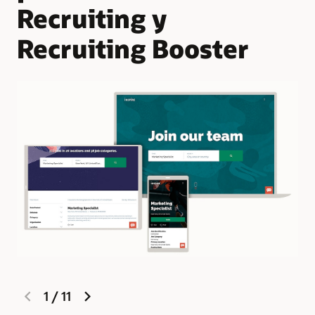
Recruiting y
Recruiting Booster
previous
next
1
/
11
Fo
slide
slide