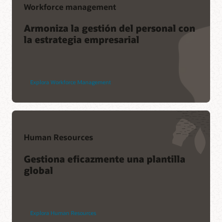
Workforce management
Armoniza la gestión del personal con
la estrategia empresarial
Explora Workforce Management
Human Resources
Gestiona eficazmente una plantilla
global
Explora Human Resources