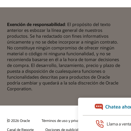
Exención de responsabilidad
: El propósito del texto
anterior es esbozar la línea general de nuestros
productos. Se ha redactado con fines informativos
únicamente y no se debe incorporar a ningún contrato.
No constituye ningún compromiso de ofrecer ningún
material o código ni ninguna funcionalidad, y no se
recomienda basarse en él a la hora de tomar decisiones
de compra. El desarrollo, lanzamiento, precio y plazo de
puesta a disposición de cualesquiera funciones o
funcionalidades descritas para productos de Oracle
podría cambiar y quedará a la sola discreción de Oracle
Corporation.
© 2026 Oracle
Términos de uso y privacidad
Canal de Reporte
Opciones de publicidad