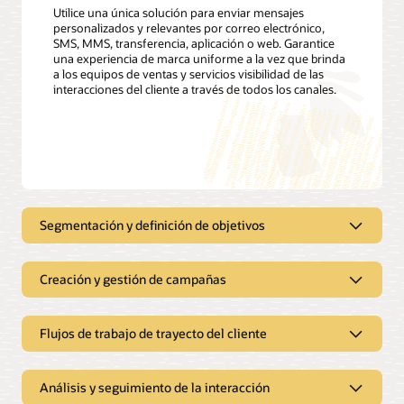
Utilice una única solución para enviar mensajes
personalizados y relevantes por correo electrónico,
SMS, MMS, transferencia, aplicación o web. Garantice
una experiencia de marca uniforme a la vez que brinda
a los equipos de ventas y servicios visibilidad de las
interacciones del cliente a través de todos los canales.
Segmentación y definición de objetivos
Cree campañas altamente
personalizadas
Creación y gestión de campañas
Defina segmentos de clientes, realice un seguimiento, filtre y
Simplifique la creación, ejecución y
cree disparadores de definición de objetivos y perfiles de
medición de campañas de marketing
Flujos de trabajo de trayecto del cliente
clientes con interfaces fáciles de usar. Aproveche los datos
de uso del cliente, los datos demográficos, los planes de
Cree campañas de marketing multicanal que se adapten
tarifas, las estadísticas de energía de Opower y mucho más
fácilmente a las preferencias, la ubicación y otros atributos
para segmentar y dirigir clientes a las ofertas más relevantes,
Análisis y seguimiento de la interacción
específicos de la cuenta. Utilice un diseñador de mensajes de
Interactúe con los clientes en los
incluidas las nuevas tarifas o los servicios no energéticos.
correo electrónico intuitivo y con código opcional para