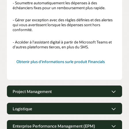
- Soumettre automatiquement les dépenses à des
échéanciers fixes pour un remboursement plus rapide.
- Gérer par exception avec des règles définies et des alertes
qui vous avertissent lorsque les dépenses sont hors
conformité.
- Accéder à l'assistant digital à partir de Microsoft Teams et
d'autres plateformes tierces, en plus du SMS.
Obtenir plus d'informations surle produit Financials
Project Management
Project Management
Logistique
- Capturer plus rapidement le temps du projet avec des
suggestions basées sur l'historique et les tâches planifiées.
Logistique
Enterprise Performance Management (EPM)
- Gérer le statut des livrables du projet et lancer des actions.
- Bénéficie d'un accès facile aux informations de commande