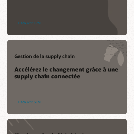
Advanced Customer Services
Découvrir EPM
Services
Services de migration de Soar vers le cloud
Consulting
Gestion de la supply chain
Trouver un partenaire
Accélérez le changement grâce à une
supply chain connectée
Découvrir SCM