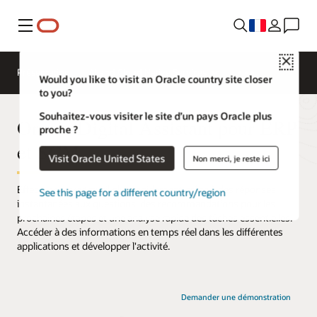
Menu
Close
Présentation
AI and Cloud Native Services
Would you like to visit an Oracle country site closer
to you?
Souhaitez-vous visiter le site d’un pays Oracle plus
Oracle Digital Assistant pour ERP
proche ?
et SCM
Visit Oracle United States
Non merci, je reste ici
Effectuer votre travail plus rapidement grâce à des réponses
See this page for a different country/region
instantanées aux questions, des recommandations pour les
prochaines étapes et une analyse rapide des tâches essentielles.
Accéder à des informations en temps réel dans les différentes
applications et développer l'activité.
Demander une démonstration