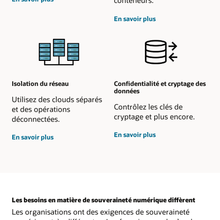
conteneurs.
le
personnel
sur
En savoir plus
d'exploitation
le
support
réglementaire
local
Isolation du réseau
Confidentialité et cryptage des
données
Utilisez des clouds séparés
Contrôlez les clés de
et des opérations
cryptage et plus encore.
déconnectées.
sur
En savoir plus
sur
En savoir plus
la
l'isolation
confidentialité
du
et
réseau
le
cryptage
des
données
Les besoins en matière de souveraineté numérique diffèrent
Les organisations ont des exigences de souveraineté