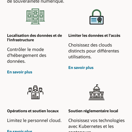
de souveraineté numérique.
Localisation des données et de
Limiter les données et l'accès
l'infrastructure
Choisissez des clouds
Contrôler le mode
distincts pour différentes
d'hébergement des
utilisations.
données.
sur
En savoir plus
sur
le
En savoir plus
la
contrôle
résidence
d'accès
des
données
Opérations et soutien locaux
Soutien réglementaire local
Limitez le personnel cloud.
Choisissez vos technologies
avec Kubernetes et les
sur
En savoir plus