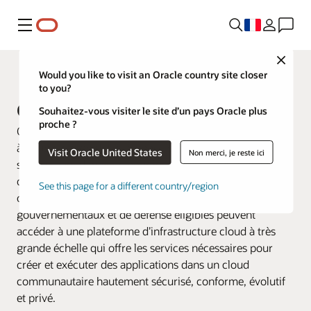
Menu
Close
Cloud dédié
Would you like to visit an Oracle country site closer
to you?
Oracle UK Sovereign Cloud
Souhaitez-vous visiter le site d’un pays Oracle plus
proche ?
Oracle UK Sovereign Cloud est le premier et le seul cloud
à double région dédié proposé par un fournisseur de
Visit Oracle United States
Non merci, je reste ici
services cloud majeur, pour les organisations éligibles
qui ont besoin de données et d’une souveraineté
See this page for a different country/region
opérationnelle au Royaume-Uni. Les clients
gouvernementaux et de défense éligibles peuvent
accéder à une plateforme d’infrastructure cloud à très
grande échelle qui offre les services nécessaires pour
créer et exécuter des applications dans un cloud
communautaire hautement sécurisé, conforme, évolutif
et privé.