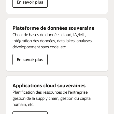
sur
En savoir plus
l’IA
souveraine
Plateforme de données souveraine
Choix de bases de données cloud, IA/ML,
intégration des données, data lakes, analyses,
développement sans code, etc.
sur
En savoir plus
la
plateforme
de
données
Applications cloud souveraines
souveraine
Planification des ressources de l’entreprise,
gestion de la supply chain, gestion du capital
humain, etc.