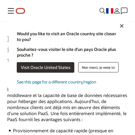
Menu
Close
Would you like to visit an Oracle country site closer
Pourquoi le PaaS est-il
to you?
important ?
Souhaitez-vous visiter le site d’un pays Oracle plus
proche ?
11 novembre 2021
Visit Oracle United States
Non merci, je reste ici
See this page for a different country/region
Le PaaS est une approche évolutive pour fournir le
middleware et la capacité de base de données nécessaires
pour héberger des applications. Aujourd'hui, de
nombreux clients ont déjà mis en œuvre des éléments
d'une solution PaaS. Une fois entièrement implémenté, le
PaaS fournit les avantages suivants :
Provisionnement de capacité rapide (presque en