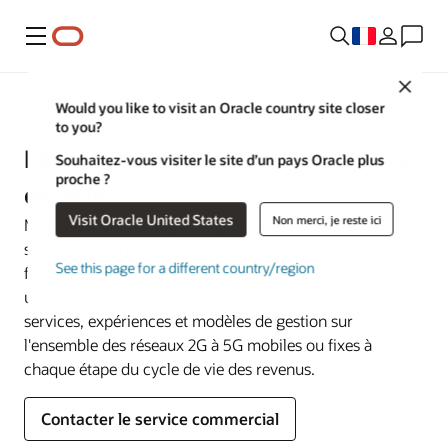
Menu
Close
Communications
Would you like to visit an Oracle country site closer
to you?
Monétisez tout à n'importe quelle
Souhaitez-vous visiter le site d’un pays Oracle plus
proche ?
échelle
Visit Oracle United States
Non merci, je reste ici
Monétisez tout à n'importe quelle échelle avec un
système de tarification convergé (CCS) intégré à la
See this page for a different country/region
facturation et aux API ouvertes de TM Forum. Maintenez
une comptabilisation précise des revenus pour tous les
services, expériences et modèles de gestion sur
l'ensemble des réseaux 2G à 5G mobiles ou fixes à
chaque étape du cycle de vie des revenus.
Contacter le service commercial