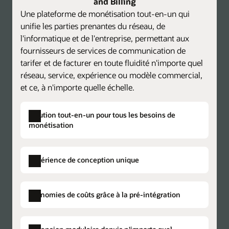
and Billing
Une plateforme de monétisation tout-en-un qui
unifie les parties prenantes du réseau, de
l'informatique et de l'entreprise, permettant aux
fournisseurs de services de communication de
tarifer et de facturer en toute fluidité n'importe quel
réseau, service, expérience ou modèle commercial,
et ce, à n'importe quelle échelle.
Solution tout-en-un pour tous les besoins de
monétisation
Expérience de conception unique
Catalogue de produits unique
Créez des plans de tarification centralisés
Économies de coûts grâce à la pré-intégration
pour les composants de tarification et de
facturation, accélérez le délai de mise sur le
Provisionnement d'une solution unique
Eliminez les données en double, la complexité
marché et réduisez les coûts.