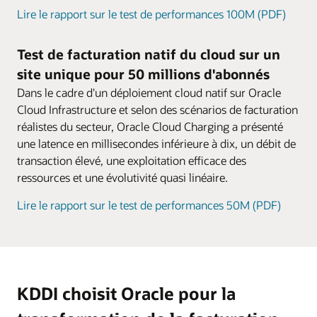
tarification peuvent également être étendues
Lire le rapport sur le test de performances 100M (PDF)
Dons
avec des kits SDK et des applications
Proposez aux clients d'offrir des minutes, des
personnalisées.
Test de facturation natif du cloud sur un
SMS, des données et d'autres ressources à
site unique pour 50 millions d'abonnés
d'autres clients, avec des règles de validité et
de compartiment de solde flexibles et des
Dans le cadre d'un déploiement cloud natif sur Oracle
frais de service.
Cloud Infrastructure et selon des scénarios de facturation
réalistes du secteur, Oracle Cloud Charging a présenté
une latence en millisecondes inférieure à dix, un débit de
transaction élevé, une exploitation efficace des
ressources et une évolutivité quasi linéaire.
Lire le rapport sur le test de performances 50M (PDF)
KDDI choisit Oracle pour la