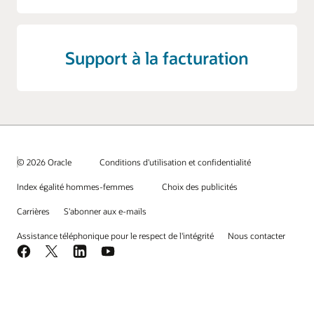
Numéro de
ID de
tête avec les
CPQ-356127-1
→ désormais intitulé
Référence
plan
contrat
autres
de commande de contrat 356127-1
références
Support à la facturation
4. Dois-je modifier mon processus interne de
Numéro
Référence
facturation ou de réconciliation ?
CPQ /
de
Description de
Numéro de
commande
ligne
commande
de contrat
© 2026 Oracle
Conditions d'utilisation et confidentialité
Remarque :
Index égalité hommes-femmes
Choix des publicités
Carrières
S'abonner aux e-mails
5. Que deviennent les références de facture
existantes ?
Assistance téléphonique pour le respect de l'intégrité
Nous contacter
Facebook
X
LinkedIn
YouTube
6. Comment les renouvellements ou les