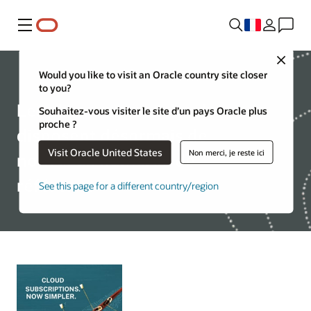
Menu
Close
Ressources
Would you like to visit an Oracle country site closer
to you?
Les abonnements cloud
Souhaitez-vous visiter le site d’un pays Oracle plus
proche ?
disposent désormais de
Visit Oracle United States
Non merci, je reste ici
nouveaux numéros de
référence
See this page for a different country/region