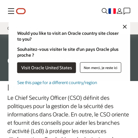
Menu
Close
Chief Security Officer
Would you like to visit an Oracle country site closer
to you?
Gouvernance
Réorganisations
Souhaitez-vous visiter le site d’un pays Oracle plus
Oracle Product Security
proche ?
Chief Security Officer
Sécurité physique globale
Visit Oracle United States
Non merci, je reste ici
Conformité commerciale mondiale
See this page for a different country/region
Présentation
Corporate Security Architecture
Le Chief Security Officer (CSO) définit des
Évaluation et audit des activités
politiques pour la gestion de la sécurité des
informations dans Oracle. En outre, le CSO oriente
et fournit des conseils pour aider les branches
d'activité (LoB) à protéger les ressources