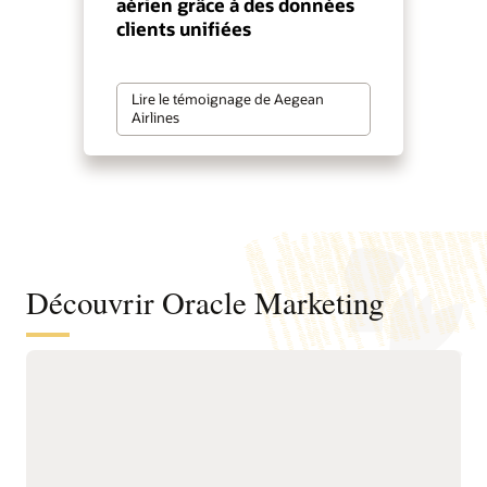
aérien grâce à des données
clients unifiées
Lire le témoignage de Aegean
Airlines
Découvrir Oracle Marketing
Une base unifiée de données et
d’informations clients pour mieux
comprendre les audiences et favoriser
un marketing proactif
Unifiez les données
renouvellement, les