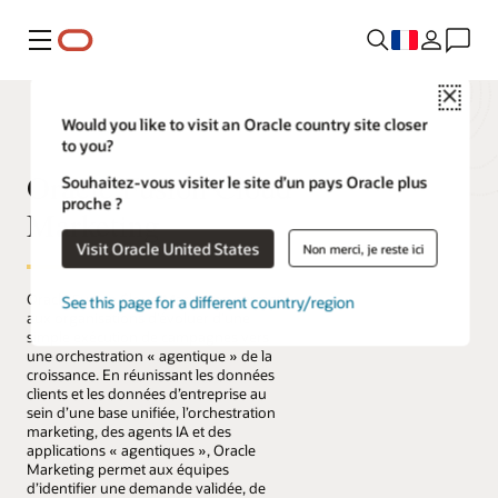
Menu
Close
Would you like to visit an Oracle country site closer
to you?
Oracle Fusion Cloud
Souhaitez-vous visiter le site d’un pays Oracle plus
proche ?
Marketing
Visit Oracle United States
Non merci, je reste ici
Oracle Fusion Cloud Marketing permet
See this page for a different country/region
aux organisations d’évoluer d’une
simple exécution de campagnes vers
une orchestration « agentique » de la
croissance. En réunissant les données
clients et les données d’entreprise au
sein d’une base unifiée, l’orchestration
marketing, des agents IA et des
applications « agentiques », Oracle
Marketing permet aux équipes
d’identifier une demande validée, de