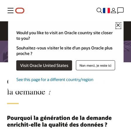
Menu
Close
Would you like to visit an Oracle country site closer
to you?
Souhaitez-vous visiter le site d’un pays Oracle plus
proche ?
Visit Oracle United States
Non merci, je reste ici
Qu'est-ce que la génération de
See this page for a different country/region
la demande ?
Pourquoi la génération de la demande
enrichit-elle la qualité des données ?