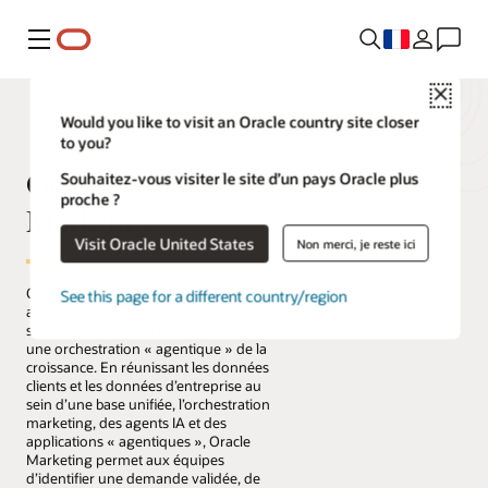
Menu
Close
Would you like to visit an Oracle country site closer
to you?
Oracle Fusion Cloud
Souhaitez-vous visiter le site d’un pays Oracle plus
proche ?
Marketing
Visit Oracle United States
Non merci, je reste ici
Oracle Fusion Cloud Marketing permet
See this page for a different country/region
aux organisations d’évoluer d’une
simple exécution de campagnes vers
une orchestration « agentique » de la
croissance. En réunissant les données
clients et les données d’entreprise au
sein d’une base unifiée, l’orchestration
marketing, des agents IA et des
applications « agentiques », Oracle
Marketing permet aux équipes
d’identifier une demande validée, de