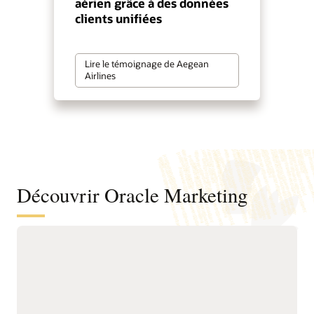
aérien grâce à des données
clients unifiées
Lire le témoignage de Aegean
Airlines
Découvrir Oracle Marketing
Une base unifiée de données et
d’informations clients pour mieux
comprendre les audiences et favoriser
un marketing proactif
Unifiez les données
renouvellement, les