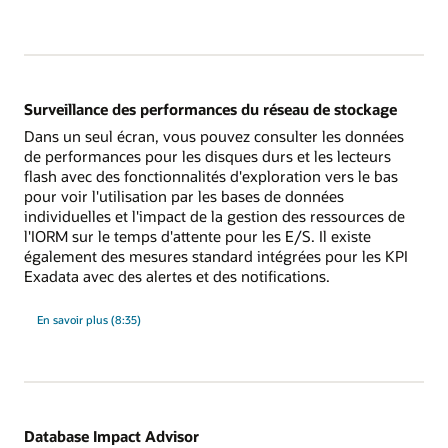
surveillance
et
la
gestion
des
ressources
d'E/S
Exadata
Surveillance des performances du réseau de stockage
Dans un seul écran, vous pouvez consulter les données
de performances pour les disques durs et les lecteurs
flash avec des fonctionnalités d'exploration vers le bas
pour voir l'utilisation par les bases de données
individuelles et l'impact de la gestion des ressources de
l'IORM sur le temps d'attente pour les E/S. Il existe
également des mesures standard intégrées pour les KPI
Exadata avec des alertes et des notifications.
sur
En savoir plus
(8:35)
la
surveillance
des
performances
du
réseau
de
stockage
Database Impact Advisor