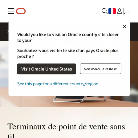
Menu
Close
Contacter
Solutions pour les restaurants
Oracle
Would you like to visit an Oracle country site closer
Restaurants
to you?
Souhaitez-vous visiter le site d’un pays Oracle plus
proche ?
Visit Oracle United States
Non merci, je reste ici
See this page for a different country/region
Terminaux de point de vente sans
fil