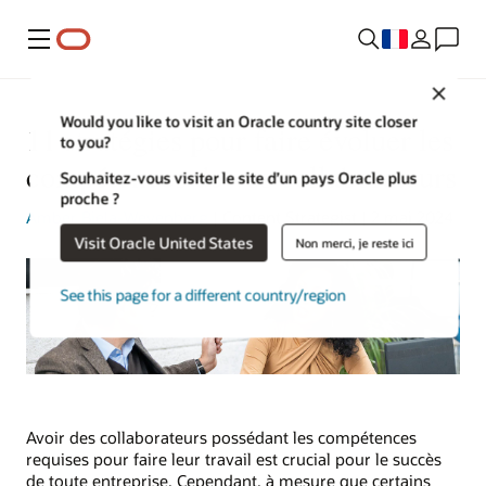
Menu
Close
Would you like to visit an Oracle country site closer
11 stratégies pour faire évoluer les
to you?
compétences de vos collaborateurs
Souhaitez-vous visiter le site d’un pays Oracle plus
proche ?
Amber Biela-Weyenberg
| Content Strategist | 2 mai 2024
Visit Oracle United States
Non merci, je reste ici
See this page for a different country/region
Avoir des collaborateurs possédant les compétences
requises pour faire leur travail est crucial pour le succès
de toute entreprise. Cependant, à mesure que certains