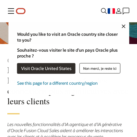
Menu
Close
Would you like to visit an Oracle country site closer
to you?
Souhaitez-vous visiter le site d’un pays Oracle plus
proche ?
Communiqué de presse
Les agents d’IA d’Oracle aident
Visit Oracle United States
Non merci, je reste ici
les commerciaux à créer des
See this page for a different country/region
connexions plus significatives avec
leurs clients
Les nouvelles fonctionnalités d'IA agentique et d’IA générative
d'Oracle Fusion Cloud Sales aident à améliorer les interactions
avec les clients et à accélérer les processus de vente.