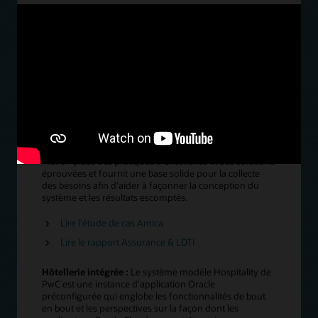
Lire le communiqué de presse Apollo
Lire le témoignage client de Sakura Finetek
Regarder l'enregistrement de la session sur les
services d'analyse Oracle CloudWorld avec
Cleveland Clinic et Indiana University Health
Assurance :
Le système modèle préconfiguré de PwC
pour l'assurance fournit un environnement Oracle actif
avec des cas d'utilisation, des configurations, des cas de
test et des rapports propres au secteur de l'assurance
afin d'accélérer l'implémentation. Le système modèle
met en place des pratiques d'excellence et des solutions
éprouvées et fournit une base solide pour la collecte
des besoins afin d'aider à façonner la conception du
système et les résultats escomptés.
Lire l'étude de cas Amica
Lire le rapport Assurance & LDTI
Hôtellerie intégrée :
Le système modèle Hospitality de
PwC est une instance d'application Oracle
préconfigurée qui englobe les fonctionnalités de bout
en bout et les perspectives sur la façon dont les