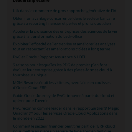
Leadership éclairé
transformation de l'entreprise axée sur les ressources
humaines, tout en fournissant des solutions
L'IA dans le commerce de gros : approche générative de l'IA
numériques.
Obtenir un avantage concurrentiel dans le secteur bancaire
Lire l'enquête mondiale sur les collaborateurs
grâce au reporting financier et pertes et profits quotidien
Accélérer la croissance des entreprises des sciences de la vie
IA :
L'intelligence artificielle est devenue omniprésente
grâce à la transformation du back-office
dans les conversations quotidiennes, qu'il s'agisse
d'automatisation ou d'IA générative. PwC a réalisé de
Exploiter l'efficacité de l'entreprise et améliorer les analyses
nombreux investissements importants en matière
tout en respectant les améliorations ciblées à long terme
d'utilisation et de développement de l'intelligence
PwC et Oracle : Rapport Assurance & LDTI
artificielle auprès de ses clients. En utilisant la
technologie d'IA intégrée aux applications Oracle Cloud
3 raisons pour lesquelles les PDG de premier plan font
et en étendant Oracle Cloud avec des solutions d'IA
évoluer leur entreprise grâce à des plates-formes cloud à
personnalisées, PwC aide à rassembler des cas
fournisseur unique
d'utilisation réels du secteur qui démontrent le potentiel
MGM Resorts séduit les visiteurs, avec l'aide en coulisses
de transformation de l'IA.
d'Oracle Cloud ERP
Consulter la page Web consacrée à l'IA
Guide Oracle Journey de PwC : innover à partir du cloud et
opérer pour l'avenir
PwC lance un système d'exploitation d'IA agentique
pour révolutionner les workflows d'IA dans les
PwC reconnu comme leader dans le rapport Gartner® Magic
entreprises
Quadrant™ pour les services Oracle Cloud Applications dans
le monde en 2022
La puissance de l'IA : transformer les centres de
données et dynamiser les services publics
Comment le secteur financier peut tirer parti de l'ERP cloud
pour mettre en place un service de type Tout en tant que