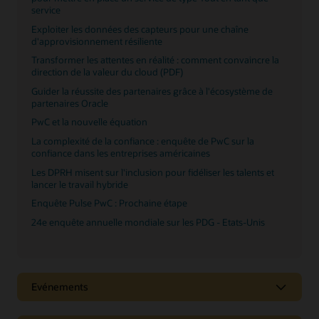
Lire le baromètre mondial de l'emploi en IA
service
Prêt à libérer de la valeur et des performances avec
Exploiter les données des capteurs pour une chaîne
Oracle Cloud Infrastructure et PwC ?
d'approvisionnement résiliente
Exploiter l'avantage de l'IA dans le domaine
Transformer les attentes en réalité : comment convaincre la
financier
direction de la valeur du cloud (PDF)
La puissance de l'IA : transformer les centres de
Guider la réussite des partenaires grâce à l'écosystème de
données et dynamiser les services publics
partenaires Oracle
Mise à jour semestrielle : Prévisions de l'IA 2025
PwC et la nouvelle équation
La complexité de la confiance : enquête de PwC sur la
confiance dans les entreprises américaines
Les DPRH misent sur l'inclusion pour fidéliser les talents et
lancer le travail hybride
Enquête Pulse PwC : Prochaine étape
24e enquête annuelle mondiale sur les PDG - Etats-Unis
Evénements