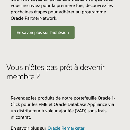
vous inscriviez pour la première fois, découvrez les
prochaines étapes pour adhérer au programme
CRITÈRES DE QUALIFICATION
Oracle PartnerNetwork.
Membre OPN actif *
Frais de niveau : 3 000 USD (+ taxes, le cas
En savoir plus sur l'adhésion
échéant)
CATALYSEURS
Vous n'êtes pas prêt à devenir
Environnements Cloud
membre ?
Transfert de compétences
CRITÈRES DE QUALIFICATION
Varie selon l'expertise
Meilleures pratiques
Ressources ventes et marketing
Revendez les produits de notre portefeuille Oracle 1-
Parcourir le catalogue d'expertises
Click pour les PME et Oracle Database Appliance via
Passer en revue tous les catalyseurs et avantages
un distributeur à valeur ajoutée (VAD) sans frais
du programme
ni contrat.
AVANTAGES
En savoir plus sur
Oracle Remarketer
Admissible à la revente