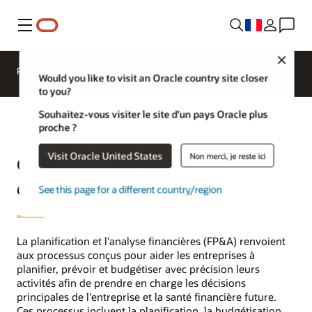
Menu
Close
Produits EPM
Comparer
Would you like to visit an Oracle country site closer
to you?
Souhaitez-vous visiter le site d’un pays Oracle plus
proche ?
Visit Oracle United States
Non merci, je reste ici
Qu'est-ce que la planification
et l'analyse financières ?
See this page for a different country/region
La planification et l'analyse financières (FP&A) renvoient
aux processus conçus pour aider les entreprises à
planifier, prévoir et budgétiser avec précision leurs
activités afin de prendre en charge les décisions
principales de l'entreprise et la santé financière future.
Ces processus incluent la planification, la budgétisation,