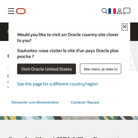
Menu
Close
Produits EPM
Comparer
Would you like to visit an Oracle country site closer
to you?
Souhaitez-vous visiter le site d’un pays Oracle plus
Oracle Cloud EPM Tax Reporting
proche ?
Visit Oracle United States
Non merci, je reste ici
Rationalisez vos processus de reporting fiscal. Harmonisez les taxes
avec votre reporting financier d’entreprise pour améliorer la
See this page for a different country/region
visibilité et la conformité.
Demander une démonstration
Contacter l’équipe