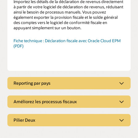
Importez les détails de la déclaration de revenus directement
à partir de votre logiciel de déclaration de revenus, réduisant
ainsi le besoin de processus manuels. Vous pouvez
également exporter la provision fiscale et le solde général
des comptes vers le logiciel de conformité fiscale en
appuyant simplement sur un bouton.
Fiche technique : Déclaration fiscale avec Oracle Cloud EPM
(PDF)
Reporting par pays
Reporting par pays
Améliorez les processus fiscaux
Remplissez automatiquement les données par pays
Remplissez automatiquement le modèle reporting par pays
Améliorez les processus fiscaux
(CbCR) directement à partir de vos systèmes ERP ou de
consolidation financière. Fournissez une transparence
Pilier Deux
Automatisez avec les barèmes d’imposition
complète jusqu’aux chiffres financiers source.
Automatisez complètement les processus qui utilisent
Pilier Deux
généralement des feuilles de calcul avec la fonctionnalité de
Analysez les données fiscales
barème d’imposition. La collecte, le calcul et l’analyse des