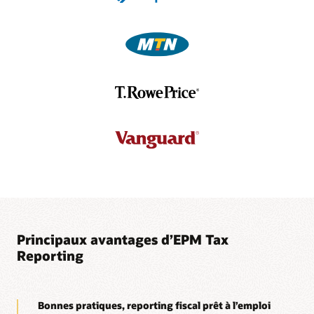
qui peut affecter et surveiller les tâches à partir d'un tableau
de bord central. En outre, Oracle Cloud EPM peut servir de
livre unique à pour le service fiscal, l'équipe du contrôleur et
l'équipe de planification et d'analyse financières, offrant une
efficacité et une précision accrues.
Prévision des répercussions financières à venir
Préparez-vous à la nouvelle imposition minimum mondiale
et modélisez ses conséquences avec des capacités de calcul
et de création de rapports hors du commun. Les utilisateurs
peuvent également copier les données du Pillier Deux dans
des scénarios de prévision pour une modélisation de bout en
bout.
Fiche technique : Pilier Deux dans Oracle Cloud EPM (PDF)
Découvrir Cloud EPM Tax Reporting : Aperçu du Pilier Deux
Principaux avantages d’EPM Tax
Reporting
Bonnes pratiques, reporting fiscal prêt à l’emploi