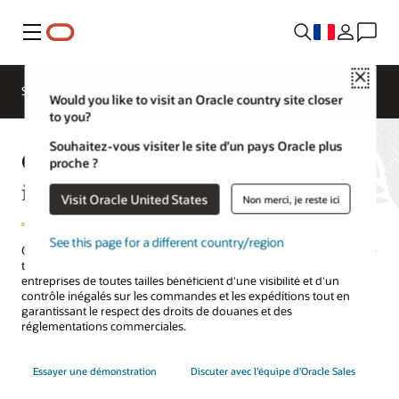
Menu
Close
SCM pour les différents secteurs d'activité
Would you like to visit an Oracle country site closer
to you?
Souhaitez-vous visiter le site d’un pays Oracle plus
Gestion du commerce
proche ?
international
Visit Oracle United States
Non merci, je reste ici
See this page for a different country/region
Gérez de manière centralisée les processus métier liés au commerce
transfrontalier avec la solution de conformité globale d’Oracle. Les
entreprises de toutes tailles bénéficient d'une visibilité et d'un
contrôle inégalés sur les commandes et les expéditions tout en
garantissant le respect des droits de douanes et des
réglementations commerciales.
Essayer une démonstration
Discuter avec l'équipe d'Oracle Sales