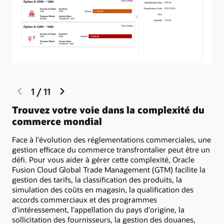
previous
next
1
/
11
slide
slide
Trouvez votre voie dans la complexité du
So
commerce mondial
ta
Face à l'évolution des réglementations commerciales, une
Con
gestion efficace du commerce transfrontalier peut être un
les
défi. Pour vous aider à gérer cette complexité, Oracle
con
Fusion Cloud Global Trade Management (GTM) facilite la
pot
gestion des tarifs, la classification des produits, la
vou
simulation des coûts en magasin, la qualification des
accords commerciaux et des programmes
d'intéressement, l'appellation du pays d'origine, la
sollicitation des fournisseurs, la gestion des douanes,