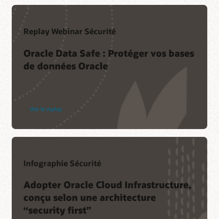
Replay Webinar Sécurité
Oracle Data Safe : Protéger vos bases
de données Oracle
Voir le replay
Infographie Sécurité
Adopter Oracle Cloud Infrastructure,
conçu selon une architecture
“security first”