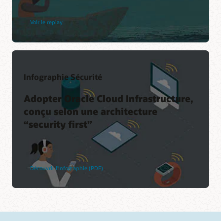
Voir le replay
Infographie Sécurité
Adopter Oracle Cloud Infrastructure,
conçu selon une architecture
“security first”
Découvrir l’infographie (PDF)