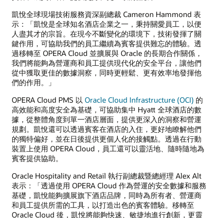
凱悅全球現場技術服務資深副總裁 Cameron Hammond 表
示：「凱悅是全球知名酒店企業之一，秉持關愛員工，以便
人盡其才的宗旨。在現今不斷變化的環境下，技術發揮了關
鍵作用，可協助我們的員工繼續為賓客提供難忘的體驗。透
過移轉至 OPERA Cloud 並擴展與 Oracle 的長期合作關係，
我們將能夠為營運商和員工提供現代化的安全平台，讓他們
從中獲取更佳的數據洞察，同時更輕鬆、更有效率地發揮他
們的作用。」
OPERA Cloud PMS 以
Oracle Cloud Infrastructure (OCI)
的
高效能和高度安全為基礎，可協助集中 Hyatt 全球酒店的數
據，從整體角度到單一酒店層面，提供更深入的洞察和營運
規劃。凱悅還可以透過賓客在酒店的入住，更好地瞭解他們
的獨特偏好，並在日後提供更個人化的接觸點。透過在行動
裝置上使用 OPERA Cloud，員工還可以靈活地、隨時隨地為
賓客提供協助。
Oracle Hospitality and Retail 執行副總裁暨總經理 Alex Alt
表示：「透過使用 OPERA Cloud 作為營運的安全數據和服務
基礎，凱悅能夠擴展旗下酒店品牌，同時為所有者、營運商
和員工提供所需的工具，以打造出色的賓客體驗。移轉至
Oracle Cloud 後，凱悅將能夠快速、敏捷地進行創新，更靈