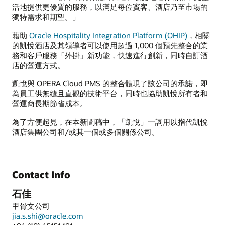
活地提供更優質的服務，以滿足每位賓客、酒店乃至市場的
獨特需求和期望。」
藉助
Oracle Hospitality Integration Platform (OHIP)
，相關
的凱悅酒店及其領導者可以使用超過 1,000 個預先整合的業
務和客戶服務「外掛」新功能，快速進行創新，同時自訂酒
店的營運方式。
凱悅與 OPERA Cloud PMS 的整合體現了該公司的承諾，即
為員工供無縫且直觀的技術平台，同時也協助凱悅所有者和
營運商長期節省成本。
為了方便起見，在本新聞稿中，「凱悅」一詞用以指代凱悅
酒店集團公司和/或其一個或多個關係公司。
Contact Info
石佳
甲骨文公司
jia.s.shi@oracle.com