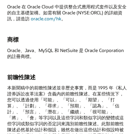
Oracle 在 Oracle Cloud 中提供整合式應用程式套件以及安全
的自主基礎架構。如需有關 Oracle (NYSE:ORCL) 的詳細資
訊，請造訪
oracle.com/hk
。
商標
Oracle、Java、MySQL 和 NetSuite 是 Oracle Corporation
的註冊商標。
前瞻性陳述
本新聞稿中的前瞻性陳述並非歷史事實，而是 1995 年《私人
證券訴訟改革法案》含義內的前瞻性陳述。在某些情況下，
您可以透過使用「可能」、「可以」、「期望」、「打
算」、「計劃」、「尋求」、「預期」、「認為」、「估
計」、「預言」、「潛在」、「繼續」、「很可能」、
「將」、「會」等字詞以及這些字詞和類似字詞的變體或這
些字詞或類似字詞的否定詞來識別前瞻性陳述。此類前瞻性
陳述必然基於估計和假設，雖然在做出這些估計和假設時被