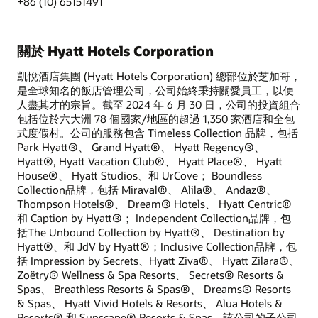
+86 (10) 65151491
關於 Hyatt Hotels Corporation
凱悅酒店集團 (Hyatt Hotels Corporation) 總部位於芝加哥，
是全球知名的飯店管理公司，公司始終秉持關愛員工，以便
人盡其才的宗旨。截至 2024 年 6 月 30 日，公司的投資組合
包括位於六大洲 78 個國家/地區的超過 1,350 家酒店和全包
式度假村。公司的服務包含 Timeless Collection 品牌，包括
Park Hyatt®、 Grand Hyatt®、 Hyatt Regency®、
Hyatt®, Hyatt Vacation Club®、 Hyatt Place®、 Hyatt
House®、 Hyatt Studios、和 UrCove； Boundless
Collection品牌，包括 Miraval®、 Alila®、 Andaz®、
Thompson Hotels®、 Dream® Hotels、 Hyatt Centric®
和 Caption by Hyatt®； Independent Collection品牌，包
括The Unbound Collection by Hyatt®、 Destination by
Hyatt®、和 JdV by Hyatt®；Inclusive Collection品牌，包
括 Impression by Secrets、Hyatt Ziva®、 Hyatt Zilara®、
Zoëtry® Wellness & Spa Resorts、 Secrets® Resorts &
Spas、 Breathless Resorts & Spas®、 Dreams® Resorts
& Spas、 Hyatt Vivid Hotels & Resorts、 Alua Hotels &
Resorts® 和 Sunscape® Resorts & Spas。該公司的子公司