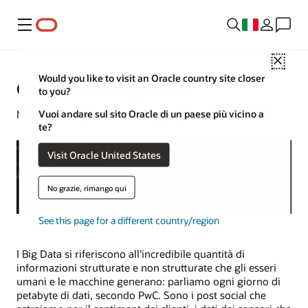
Menu
Close
Would you like to visit an Oracle country site closer
Cosa sono i Big Data?
to you?
Vuoi andare sul sito Oracle di un paese più vicino a
Michael Chen | Content Strategist | 23 settembre 2024
te?
Visit Oracle United States
No grazie, rimango qui
See this page for a different country/region
I Big Data si riferiscono all'incredibile quantità di
informazioni strutturate e non strutturate che gli esseri
umani e le macchine generano: parliamo ogni giorno di
petabyte di dati, secondo PwC. Sono i post social che