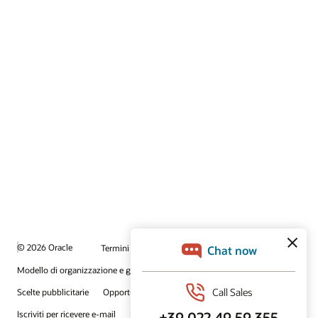
© 2026 Oracle
Termini d'uso e privacy
P.Iva: 03189950961
Modello di organizzazione e gestione D.lgs 231/01
Scelte pubblicitarie
Opportunità di lavoro
Iscriviti per ricevere e-mail
Integrity Helpline
Contattaci