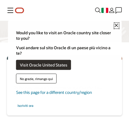
Menu
Close
Would you like to visit an Oracle country site closer
to you?
Vuoi andare sul sito Oracle di un paese più vicino a
te?
Visit Oracle United States
Oracle Cloud Free Tier
No grazie, rimango qui
Sviluppa, testa e implementa applicazioni su
See this page for a different country/region
Oracle Cloud, gratuitamente.
Iscriviti ora