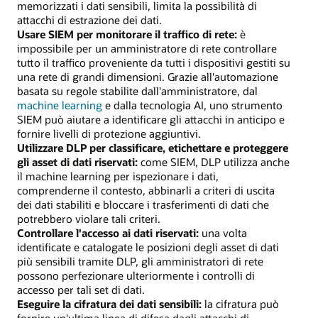
memorizzati i dati sensibili, limita la possibilità di
attacchi di estrazione dei dati.
Usare SIEM per monitorare il traffico di rete:
è
impossibile per un amministratore di rete controllare
tutto il traffico proveniente da tutti i dispositivi gestiti su
una rete di grandi dimensioni. Grazie all'automazione
basata su regole stabilite dall'amministratore, dal
machine learning
e dalla tecnologia AI, uno strumento
SIEM può aiutare a identificare gli attacchi in anticipo e
fornire livelli di protezione aggiuntivi.
Utilizzare DLP per classificare, etichettare e proteggere
gli asset di dati riservati:
come SIEM, DLP utilizza anche
il machine learning per ispezionare i dati,
comprenderne il contesto, abbinarli a criteri di uscita
dei dati stabiliti e bloccare i trasferimenti di dati che
potrebbero violare tali criteri.
Controllare l'accesso ai dati riservati:
una volta
identificate e catalogate le posizioni degli asset di dati
più sensibili tramite DLP, gli amministratori di rete
possono perfezionare ulteriormente i controlli di
accesso per tali set di dati.
Eseguire la cifratura dei dati sensibili:
la cifratura può
fornire un'ultima linea di difesa dagli attacchi di