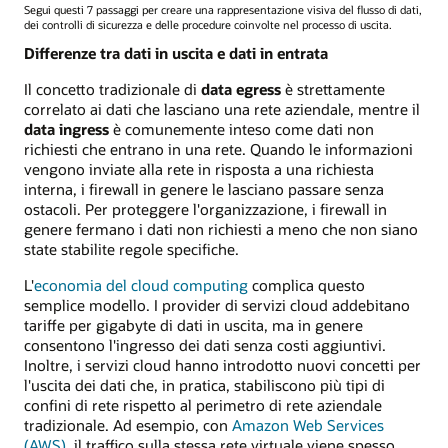
Segui questi 7 passaggi per creare una rappresentazione visiva del flusso di dati,
dei controlli di sicurezza e delle procedure coinvolte nel processo di uscita.
Differenze tra dati in uscita e dati in entrata
Il concetto tradizionale di
data egress
è strettamente
correlato ai dati che lasciano una rete aziendale, mentre il
data ingress
è comunemente inteso come dati non
richiesti che entrano in una rete. Quando le informazioni
vengono inviate alla rete in risposta a una richiesta
interna, i firewall in genere le lasciano passare senza
ostacoli. Per proteggere l'organizzazione, i firewall in
genere fermano i dati non richiesti a meno che non siano
state stabilite regole specifiche.
L'
economia del cloud computing
complica questo
semplice modello. I provider di servizi cloud addebitano
tariffe per gigabyte di dati in uscita, ma in genere
consentono l'ingresso dei dati senza costi aggiuntivi.
Inoltre, i servizi cloud hanno introdotto nuovi concetti per
l'uscita dei dati che, in pratica, stabiliscono più tipi di
confini di rete rispetto al perimetro di rete aziendale
tradizionale. Ad esempio, con
Amazon Web Services
(AWS)
, il traffico sulla stessa rete virtuale viene spesso