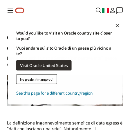
Menu
Close
Would you like to visit an Oracle country site closer
Cosa sono i data egress? Ingress
to you?
ed egress a confronto
Vuoi andare sul sito Oracle di un paese più vicino a
te?
Kevin Bogusch | Oracle Senior Competitive Intelligence
Analyst | 22 gennaio 2024
Visit Oracle United States
No grazie, rimango qui
See this page for a different country/region
La definizione ingannevolmente semplice di data egress è
"dati che lasciano una rete". Naturalmente, il