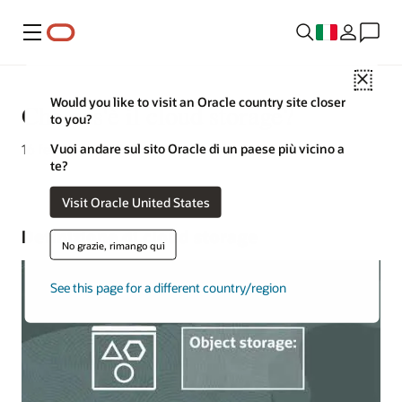
Menu
Close
Would you like to visit an Oracle country site closer
Che cos'è il cloud storage?
to you?
Vuoi andare sul sito Oracle di un paese più vicino a
16 febbraio 2022
te?
Visit Oracle United States
Definizione di cloud storage
No grazie, rimango qui
See this page for a different country/region