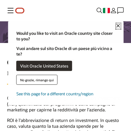
Menu
Close
Would you like to visit an Oracle country site closer
to you?
Vuoi andare sul sito Oracle di un paese più vicino a
te?
Che cos'è il ROI del
Visit Oracle United States
marketing?
No grazie, rimango qui
See this page for a different country/region
Che cos'è il ROI del marketing? È il return on investment
(ROI) quantificato dai programmi e dalle campagne di
marketing per capirne la redditività per l'azienda.
ROI è l'abbreviazione di return on investment. In questo
caso, valuta quanto la tua azienda spende per le