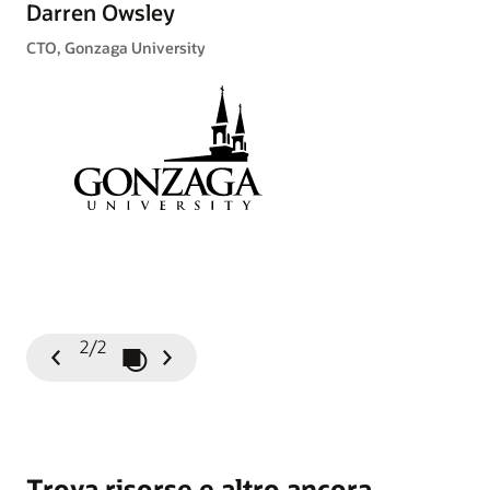
cl
Darren Owsley
es
CTO, Gonzaga University
Ra
Chi
2/2
Riproduci/sospendi presentazione
Slide
Slide
precedente
successiva
Trova risorse e altro ancora