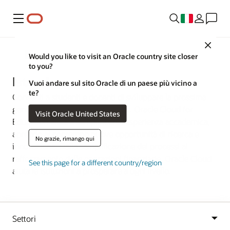
Menu
Close
Settori
Would you like to visit an Oracle country site closer
to you?
Istruzione
Vuoi andare sul sito Oracle di un paese più vicino a
te?
Consenti a studenti e docenti di sviluppare la prossima
generazione di pensatori e leader. Oracle Cloud for
Visit Oracle United States
Education aiuta a semplificare l'esperienza accademica,
aprendo al contempo nuove opportunità di ricerca e
No grazie, rimango qui
innovazione. Dalla semplificazione dei processi al
rafforzamento delle operazioni finanziarie, Oracle Cloud
See this page for a different country/region
aiuta le istituzioni a prosperare a ogni livello.