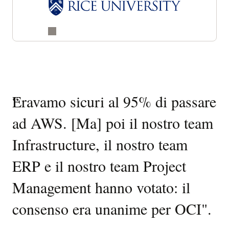
Storie
“
Eravamo sicuri al 95% di passare
“
Or
di
ad AWS. [Ma] poi il nostro team
is
successo
Infrastructure, il nostro team
c
dei
ERP e il nostro team Project
l'
clienti
Management hanno votato: il
d
consenso era unanime per OCI"
.
pe