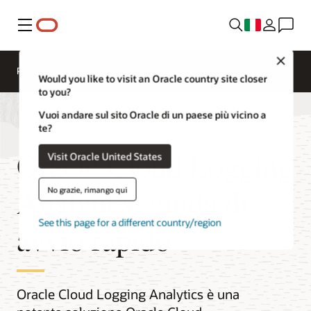
Menu
Close
Panoramica
Would you like to visit an Oracle country site closer
to you?
Vuoi andare sul sito Oracle di un paese più vicino a
te?
Oracle Cloud Logging
Visit Oracle United States
Analytics: guida di
No grazie, rimango qui
See this page for a different country/region
avvio rapido
Oracle Cloud Logging Analytics è una