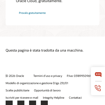
Oracle Cloud, gratuitamente.
Provalo gratuitamente
Questa pagina è stata tradotta da una macchina.
© 2026 Oracle
Termini d'uso e privacy
P.Iva: 03189950961
Modello di organizzazione e gestione D.lgs 231/01
Scelte pubblicitarie
Opportunità di lavoro
Iscriviti per ricevere e-mail
Integrity Helpline
Contattaci