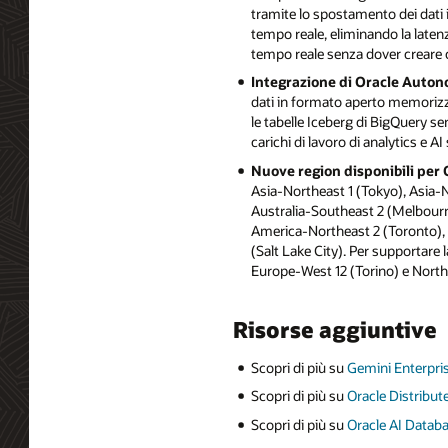
tramite lo spostamento dei dati i
tempo reale, eliminando la latenza
tempo reale senza dover creare c
Integrazione di Oracle Auto
dati in formato aperto memoriz
le tabelle Iceberg di BigQuery se
carichi di lavoro di analytics e 
Nuove region disponibili per
Asia-Northeast 1 (Tokyo), Asia-N
Australia-Southeast 2 (Melbourn
America-Northeast 2 (Toronto), 
(Salt Lake City). Per supportare 
Europe-West 12 (Torino) e Nort
Risorse aggiuntive
Scopri di più su
Gemini Enterpris
Scopri di più su
Oracle Distribut
Scopri di più su
Oracle AI Databa