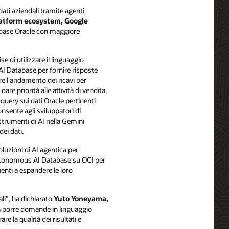
dati aziendali tramite agenti
platform ecosystem, Google
database Oracle con maggiore
se di utilizzare il linguaggio
 AI Database per fornire risposte
re l’andamento dei ricavi per
re priorità alle attività di vendita,
query sui dati Oracle pertinenti
nsente agli sviluppatori di
 strumenti di AI nella Gemini
ei dati.
luzioni di AI agentica per
e Autonomous AI Database su OCI per
enti a espandere le loro
li”, ha dichiarato
Yuto Yoneyama,
e a porre domande in linguaggio
e la qualità dei risultati e