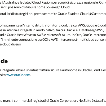
o e l'Australia, e Isolated Cloud Region per scopi di sicurezza nazionale. Og
clienti possono distribuire come Sovereign Cloud.
cloud ibridi strategici on-premise tramite Oracle Exadata Cloud@Customer e 
o fisicamente all'interno di tutti i fornitori cloud, tra cui AWS, Google Cl
 bassa latenza e integrati in modo nativo, tra cui Oracle AI Database@AWS
 e Oracle HeatWave su AWS e Microsoft Azure. Inoltre, Oracle Interconn
 l'imminente connessione tra OCI e AWS Interconnect-multicloud consento
a cloud diversi.
cle
ni integrate, oltre a un'infrastruttura sicura e autonoma in Oracle Cloud. P
 sito
www.oracle.com
.
 marchi commerciali registrati di Oracle Corporation. NetSuite è stata l'a