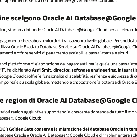
più rapidamente, senza compromettere governance e controllo”.
dine scelgono Oracle AI Database@Google
line, stanno adottando Oracle AI Database@Google Cloud per accelerare le
agamenti che elabora miliardi di transazioni a livello globale. Per soddisfare
 utilizza Oracle Exadata Database Service su Oracle AI Database@Google Cl
menti e offrire servizi di pagamento scalabili, a bassa latenza e sicuri.
randi piattaforme di elaborazione dei pagamenti, per la quale una bassa la
li”, ha dichiarato
Arni Smit, director, software engineering, integra
ogle Cloud ci offre le funzionalità di scalabilità, resilienza e sicurezza d
tempo reale su scala globale, mettendo a disposizione la potenza di Oracle E
 e region di Oracle AI Database@Google 
teriori region aggiuntive supportano la crescente domanda da tutto il mondo
Database@Google Cloud:
(OCI) GoldenGate consente la migrazione dei database Oracle in tem
atabase Oracle a Oracle AI Database@Google Cloud e di implementare soluz