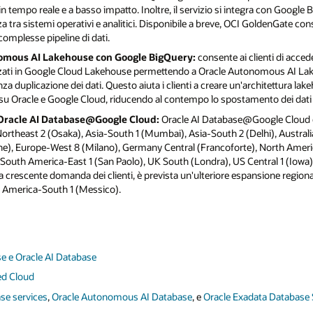
n tempo reale e a basso impatto. Inoltre, il servizio si integra con Google 
 tra sistemi operativi e analitici. Disponibile a breve, OCI GoldenGate consen
omplesse pipeline di dati.
nomous AI Lakehouse con Google BigQuery:
consente ai clienti di acced
zati in Google Cloud Lakehouse permettendo a Oracle Autonomous AI Lak
nza duplicazione dei dati. Questo aiuta i clienti a creare un'architettura la
AI su Oracle e Google Cloud, riducendo al contempo lo spostamento dei dati e
 Oracle AI Database@Google Cloud:
Oracle AI Database@Google Cloud è 
ortheast 2 (Osaka), Asia-South 1 (Mumbai), Asia-South 2 (Delhi), Austral
e), Europe-West 8 (Milano), Germany Central (Francoforte), North Ameri
South America-East 1 (San Paolo), UK South (Londra), US Central 1 (Iowa
la crescente domanda dei clienti, è prevista un'ulteriore espansione regiona
h America-South 1 (Messico).
e e Oracle AI Database
ed Cloud
se services
,
Oracle Autonomous AI Database
, e
Oracle Exadata Database 