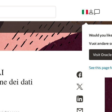
Would you like
Vuoi andare su
Visit Oracl
See this page f
AI
e dei dati