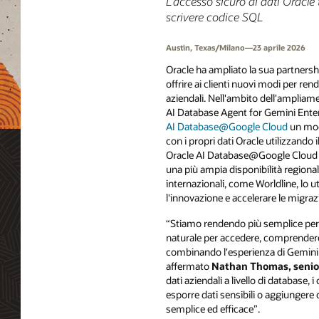
L'accesso sicuro ai dati Oracle
scrivere codice SQL
Austin, Texas/Milano—23 aprile 2026
Oracle ha ampliato la sua partners
offrire ai clienti nuovi modi per rend
aziendali. Nell'ambito dell'ampliame
AI Database Agent for Gemini Enterpr
AI Database@Google Cloud
un mod
con i propri dati Oracle utilizzando i
Oracle AI Database@Google Cloud o
una più ampia disponibilità regiona
internazionali, come Worldline, lo 
l'innovazione e accelerare le migraz
“Stiamo rendendo più semplice per i c
naturale per accedere, comprendere 
combinando l'esperienza di Gemini En
affermato
Nathan Thomas, senior
dati aziendali a livello di database, 
esporre dati sensibili o aggiungere c
semplice ed efficace”.