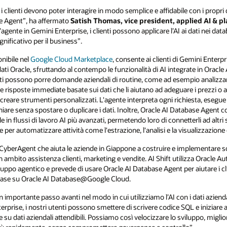
 i clienti devono poter interagire in modo semplice e affidabile con i propri 
se Agent”, ha affermato
Satish Thomas, vice president, applied AI & 
ell’agente in Gemini Enterprise, i clienti possono applicare l’AI ai dati nei 
ignificativo per il business”.
nibile nel
Google Cloud Marketplace
, consente ai clienti di Gemini Enterpri
dati Oracle, sfruttando al contempo le funzionalità di AI integrate in Oracle
ienti possono porre domande aziendali di routine, come ad esempio analizza
re risposte immediate basate sui dati che li aiutano ad adeguare i prezzi o a da
 creare strumenti personalizzati. L'agente interpreta ogni richiesta, esegue 
iare senza spostare o duplicare i dati. Inoltre, Oracle AI Database Agent co
le in flussi di lavoro AI più avanzati, permetendo loro di connetterli ad altri
per automatizzare attività come l'estrazione, l'analisi e la visualizzazione d
i CyberAgent che aiuta le aziende in Giappone a costruire e implementare so
in ambito assistenza clienti, marketing e vendite. AI Shift utilizza Oracl
luppo agentico e prevede di usare Oracle AI Database Agent per aiutare i cli
base su Oracle AI Database@Google Cloud.
importante passo avanti nel modo in cui utilizziamo l’AI con i dati azienda
terprise, i nostri utenti possono smettere di scrivere codice SQL e iniziar
su dati aziendali attendibili. Possiamo così velocizzare lo sviluppo, migliorar