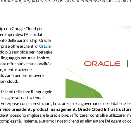
 tramite linguaggio naturale con Gemini Enterprise velocizza gli i
hip con Google Cloud per
ere operativa l'AI sui dati
nto della partnership, Oracle
ise offre ai clienti di
Oracle
o più semplice per interagire
l linguaggio naturale. Inoltre,
ra offre nuove funzionalità e
le, mentre aziende
utilizzano per promuovere
ioni cloud.
lienti utilizzare il linguaggio
e agire sui dati aziendali
terprise con le prestazioni, la sicurezza e la governance del database lead
 vice president, product management, Oracle Cloud Infrastructur
i clienti possono migliorare la precisione, rafforzare i controlli e utilizzare i
omplessità. Insieme, aiutiamo i nostri clienti ad alimentare l’AI agentica co