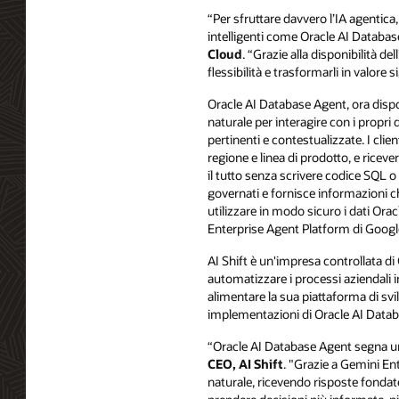
“Per sfruttare davvero l’IA agentica,
intelligenti come Oracle AI Databa
Cloud
. “Grazie alla disponibilità d
flessibilità e trasformarli in valore s
Oracle AI Database Agent, ora dispo
naturale per interagire con i propri 
pertinenti e contestualizzate. I cl
regione e linea di prodotto, e riceve
il tutto senza scrivere codice SQL o
governati e fornisce informazioni ch
utilizzare in modo sicuro i dati Orac
Enterprise Agent Platform di Google 
AI Shift è un'impresa controllata d
automatizzare i processi aziendali 
alimentare la sua piattaforma di svi
implementazioni di Oracle AI Data
“Oracle AI Database Agent segna un 
CEO, AI Shift
. "Grazie a Gemini En
naturale, ricevendo risposte fondate 