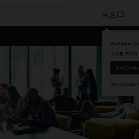
Would you like
가까운 국가의
Visit Oracl
See this page f