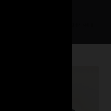
향, 성 정체성, 연령, 종교, 장애, 보호받는 참전 용사 지위 등