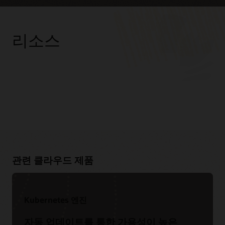
리소스
Oracle
클라우드 네이티브 기술 향상
컨설팅
클라우드 네이티브 서비스용 개발자 가상 이벤트
우수한 고객 서비스
독립 소프트웨어 공급업체 파트너 주문형 웹캐스트
클라우드 마이그레이션 서비스로 이동하기
관련 클라우드 제품
파트너
NeuVector를 활용해 DevOps CI/CD 파이프라인 보안 강화하기
(1:02:49)
Accenture
|
Capgemini
|
Cognizant
|
Deloitte
|
DXC
|
IBM
|
GitLab을 활용해 Oracle Cloud 계획, 개발, 테스트, 배포하기
Infosys
|
파트너 찾기
(1:01:35)
Kubernetes 엔진
파트너 스포트라이트
Datadog로 모던 컨테이너 인프라 모니터링하기(58:00)
자동 업데이트를 통한 가용성이 높은
Capgemini를 통한 대규모 클라우드 네이티브 및 DevSecOps