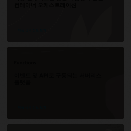
컨테이너 오케스트레이션
설명서
더 많은 웹캐스트 및 비디오
워크샵
지원
최신 릴리스에 포함된 새로운 기능 알아보기(준비도)
Cloud Day Online—지능형 클라우드 네이티브 애플리케이션
구축하기(49:21)
Kubernetes 및 OCI에 마이크로서비스 배포하기
제품 상세 정보 보기
시작하기
My Oracle Support에 로그인하기
Oracle Cloud를 위한 DevOps와 애자일 방법론(45:59)
Docker를 활용한 컨터이너화된 개발
My Oracle Support 리소스
모든 문서
CERN: Cloud Native 서비스 및 Autonomous Database의
더 많은 교육
Oracle Support 정책 및 관행
75,000 사용자(1:31)
Oracle Cloud Infrastructure 아키텍처 센터 방문
서비스 수준 계약
온라인 교육 및 인증
Functions
참조 아키텍처
서비스 상태 대시보드
고객 연결 포럼
이벤트 및 API로 구동되는 서버리스
플랫폼
제품 상세 정보 보기