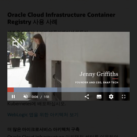
Oracle Cloud Infrastructure Container
Registry 사용 사례
새로운 컨테이너 기반 애플리케이션 만들기
이 Docker 레지스트리를
Oracle Container Engine for
Kubernetes(OKE)
,
Oracle Visual Builder Studio
및
Oracle
Autonomous Transaction Processing
과 함께 사용하여
클라우드 네이티브 애플리케이션을 배포하십시오.
새로운 앱을 위한 아키텍처 보기
컨테이너를 사용한 Oracle WebLogic Server 현대화
Loaded
:
Progress
:
리팩토링 없이 Dockerfile에서 앱과 서버를 정의하십시오.
0%
0%
Unmute
지속적 통합 및 지속적 제공(CI/CD) 도구를 사용하여
0:05
/
1:38
Pause
Share
Subtitles
품
Fullscreen
질
Kubernetes에 배포하십시오.
수
준
WebLogic 앱을 위한 아키텍처 보기
더 많은 마이크로서비스 아키텍처 구축
Oracle Cloud Infrastructure 아키텍처 센터를 이용하여