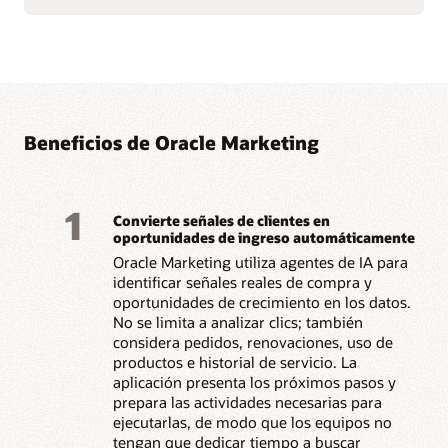
comportamiento para
de Oracle CX para
llegar a los clientes en el
garantizar una ejecución
momento adecuado.
de marketing coherente y
Optimiza contenido,
basada en datos.
ofertas y horarios de
Beneficios de Oracle Marketing
1
Convierte señales de clientes en
oportunidades de ingreso automáticamente
Oracle Marketing utiliza agentes de IA para
identificar señales reales de compra y
oportunidades de crecimiento en los datos.
No se limita a analizar clics; también
considera pedidos, renovaciones, uso de
productos e historial de servicio. La
aplicación presenta los próximos pasos y
prepara las actividades necesarias para
ejecutarlas, de modo que los equipos no
tengan que dedicar tiempo a buscar