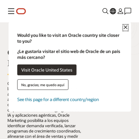
Menú
Close
Would you like to visit an Oracle country site closer
to you?
Oracle Fusion Cloud
¿Le gustaría visitar el sitio web de Oracle de un país
más cercano?
Marketing
Visit Oracle United States
Oracle Fusion Cloud Marketing ayuda a
No, gracias; me quedo aquí
las organizaciones a pasar de campañas
a la orquestación del crecimiento
See this page for a different country/region
agéntico. Al combinar datos unificados
de clientes y de la empresa,
orquestación de marketing, agentes de
IA y aplicaciones agénticas, Oracle
Marketing posibilita a los equipos
identificar demanda verificada, lanzar
programas de crecimiento coordinados,
alinearse con el área de ventas y medir