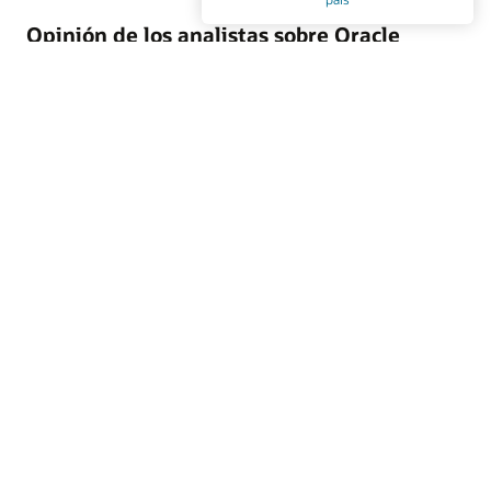
Opinión de los analistas sobre Oracle
Marketing
Oracle Marketing ayuda a unificar los datos de los
clientes, orquestar campañas personalizadas y coordinar
acciones de marketing y ventas mediante IA integrada,
aplicaciones agénticas e inteligencia de clientes
gobernada. Descubre por qué las principales empresas de
análisis del sector reconocen a Oracle por su liderazgo en
plataformas de datos de clientes, automatización del
marketing B2B y ejecución de marketing empresarial.
Accede al informe de los analistas
Recursos de Oracle Marketing