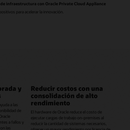
de infraestructura con Oracle Private Cloud Appliance
sitivos para acelerar la innovación.
orada y
Reducir costos con una
s
consolidación de alto
rendimiento
ayuda a las
nibilidad de
El hardware de Oracle reduce el costo de
Oracle
ejecutar cargas de trabajo on-premises al
tes a fallos y
reducir la cantidad de sistemas necesarios,
con las
ofrecer un mayor rendimiento por licencia de