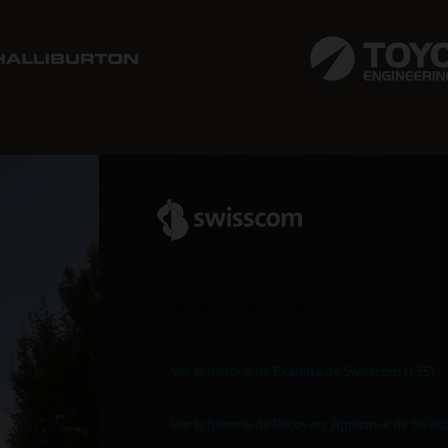
Swisscom mejora la efic
bases de datos con el h
Ver la historia de Exadata de Swisscom (1:35)
Ver la historia de Recovery Appliance de Swissc