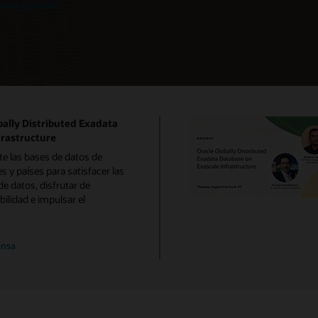
orno gratuito)
ally Distributed Exadata
frastructure
e las bases de datos de
s y países para satisfacer las
e datos, disfrutar de
bilidad e impulsar el
ensa