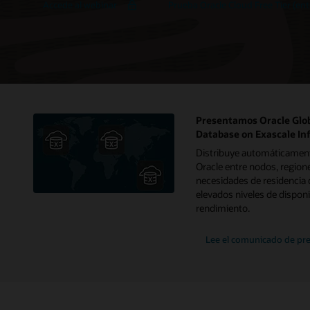
Accede al webinar
Prueba Oracle Cloud Free Tier (ent
conocer
todos
los
detalles
sobre
Exadata
X11M
Presentamos Oracle Glob
Database on Exascale In
Distribuye automáticament
Oracle entre nodos, regione
necesidades de residencia d
elevados niveles de disponi
rendimiento.
Lee el comunicado de pr