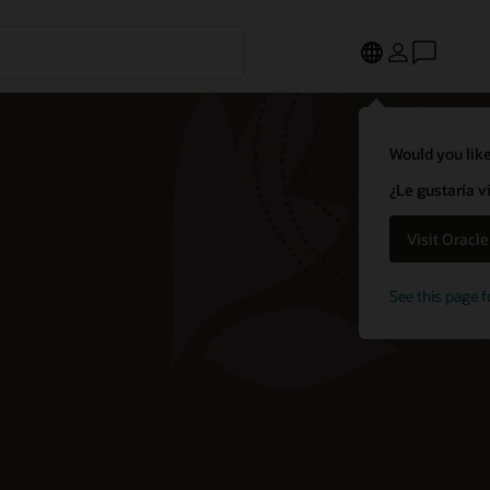
Would you like
¿Le gustaría v
Visit Oracl
See this page f