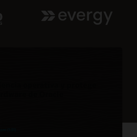
iencia operativa y protege
ardware de Oracle
om (1:31)