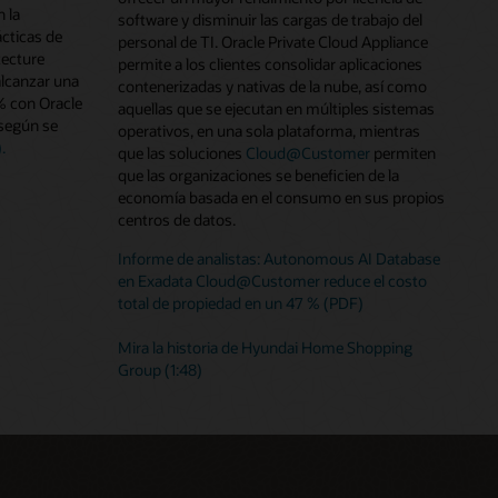
 la
software y disminuir las cargas de trabajo del
cticas de
personal de TI. Oracle Private Cloud Appliance
tecture
permite a los clientes consolidar aplicaciones
alcanzar una
contenerizadas y nativas de la nube, así como
% con Oracle
aquellas que se ejecutan en múltiples sistemas
según se
operativos, en una sola plataforma, mientras
.
que las soluciones
Cloud@Customer
permiten
que las organizaciones se beneficien de la
economía basada en el consumo en sus propios
centros de datos.
Informe de analistas: Autonomous AI Database
en Exadata Cloud@Customer reduce el costo
total de propiedad en un 47 % (PDF)
Mira la historia de Hyundai Home Shopping
Group (1:48)