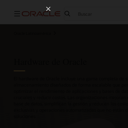
Menú
Oracle Latinoamérica
Hardware de Oracle
El hardware de Oracle incluye una gama completa de si
almacenamiento diseñados de forma escalable que per
optimizar el rendimiento de aplicaciones y bases de dat
cruciales y reducir costos. Las organizaciones mejoran 
base de datos, simplifican la gestión y reducen los costo
exclusivas y operaciones automatizadas que no están d
soluciones.
para