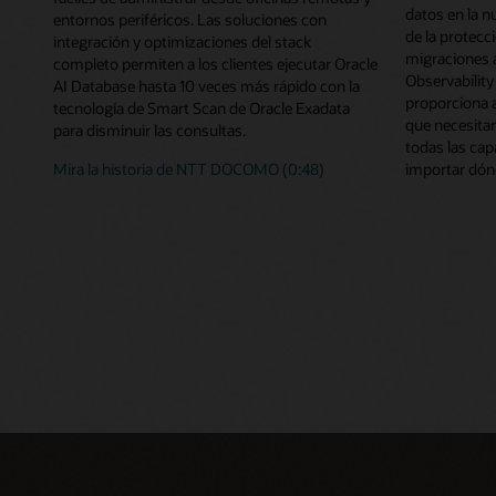
datos en la n
entornos periféricos. Las soluciones con
de la protecc
integración y optimizaciones del stack
migraciones a
completo permiten a los clientes ejecutar Oracle
Observabilit
AI Database hasta 10 veces más rápido con la
proporciona a
tecnología de Smart Scan de Oracle Exadata
que necesita
para disminuir las consultas.
todas las cap
importar dón
Mira la historia de NTT DOCOMO (0:48)