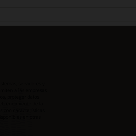
stemas, servidores y
miten a las empresas
os, proteger datos
el rendimiento de la
s con características
isponibles en otras