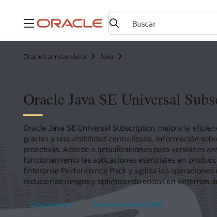
Menú
Oracle Latinoamérica
Java
Oracle Java SE Universal Subs
Oracle Java SE Universal Subscription mejora la eficien
gracias a una visibilidad centralizada, información sob
proactivas. Accede a actualizaciones para versiones a
funcionamiento las aplicaciones esenciales en producc
Enterprise Performance Pack y agiliza las operacione
reduciendo riesgos y optimizando costos en entornos de 
Compra ahora
Lee la ficha técnica (PDF)