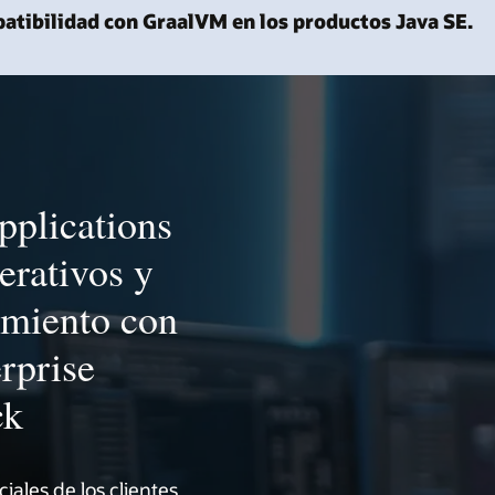
atibilidad con GraalVM en los productos Java SE.
pplications
erativos y
imiento con
rprise
ck
iales de los clientes