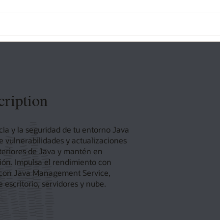
cription
cia y la seguridad de tu entorno Java
re vulnerabilidades y actualizaciones
nteriores de Java y mantén en
ión. Impulsa el rendimiento con
s con Java Management Service,
escritorio, servidores y nube.