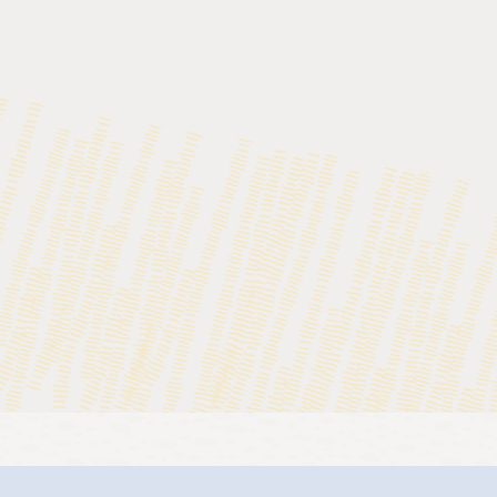
 de Oracle
va Platform, Standard Edition y proyectos relacionados
s técnicas estándar para la tecnología Java