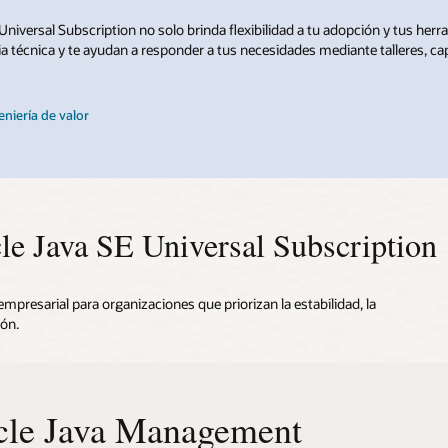
Universal Subscription no solo brinda flexibilidad a tu adopción y tus her
ia técnica y te ayudan a responder a tus necesidades mediante talleres, cap
niería de valor
le Java SE Universal Subscription
mpresarial para organizaciones que priorizan la estabilidad, la
ón.
cle Java Management
ridad mejorada