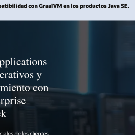
atibilidad con GraalVM en los productos Java SE.
pplications
erativos y
imiento con
rprise
ck
iales de los clientes