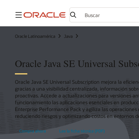
Menú
Oracle Latinoamérica
Java
Oracle Java SE Universal Subs
Oracle Java SE Universal Subscription mejora la eficien
gracias a una visibilidad centralizada, información sob
proactivas. Accede a actualizaciones para versiones a
funcionamiento las aplicaciones esenciales en producc
Enterprise Performance Pack y agiliza las operacione
reduciendo riesgos y optimizando costos en entornos de 
Compra ahora
Lee la ficha técnica (PDF)