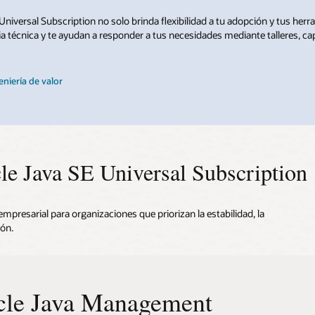
Universal Subscription no solo brinda flexibilidad a tu adopción y tus her
ia técnica y te ayudan a responder a tus necesidades mediante talleres, cap
niería de valor
le Java SE Universal Subscription
mpresarial para organizaciones que priorizan la estabilidad, la
ón.
cle Java Management
ridad mejorada