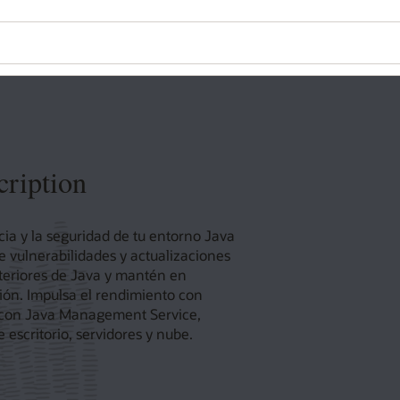
cription
cia y la seguridad de tu entorno Java
re vulnerabilidades y actualizaciones
nteriores de Java y mantén en
ión. Impulsa el rendimiento con
s con Java Management Service,
escritorio, servidores y nube.