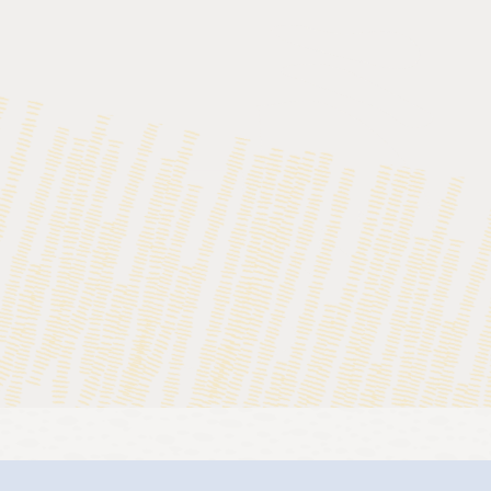
 de Oracle
va Platform, Standard Edition y proyectos relacionados
s técnicas estándar para la tecnología Java