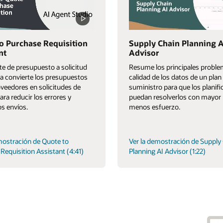
o Purchase Requisition
Supply Chain Planning A
nt
Advisor
nte de presupuesto a solicitud
Resume los principales proble
 convierte los presupuestos
calidad de los datos de un plan
oveedores en solicitudes de
suministro para que los planif
ra reducir los errores y
puedan resolverlos con mayor 
os envíos.
menos esfuerzo.
mostración de Quote to
Ver la demostración de Supply
Requisition Assistant (4:41)
Planning AI Advisor (1:22)