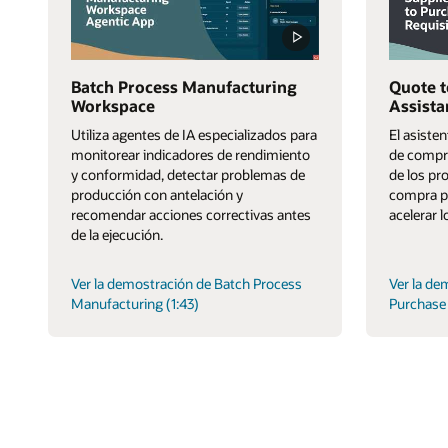
Batch Process Manufacturing
Quote t
Workspace
Assista
Utiliza agentes de IA especializados para
El asiste
monitorear indicadores de rendimiento
de compra
y conformidad, detectar problemas de
de los pr
producción con antelación y
compra pa
recomendar acciones correctivas antes
acelerar l
de la ejecución.
Ver la demostración de Batch Process
Ver la de
Manufacturing (1:43)
Purchase 