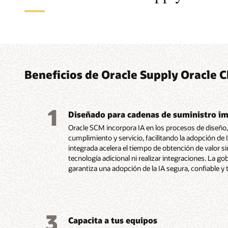
Conec
Toma 
Reduc
Unifi
Integ
Logra
sumini
de su
autom
ejecu
para 
los pe
integ
sumin
y aum
integ
Beneficios de Oracle Supply Oracle 
Estandariz
Permite qu
fabricació
mejoren la
Anticipa l
Mejora la e
Ayuda a lo
Gestiona el
calidad y 
la goberna
hipotético
producción
operacione
para alcan
1
integrada 
interesada
equipos co
experiencia
IA integra
Diseñado para cadenas de suministro im
productos,
adaptable.
cumplimien
de usuario
Produc
Oracle SCM incorpora IA en los procesos de diseño, 
objetivos 
de precios
disminuir 
Innova
Purcha
cumplimiento y servicio, facilitando la adopción de 
incentivos
servicio.
Self-Se
Manufa
integrada acelera el tiempo de obtención de valor s
Sourci
Deman
Invent
tecnología adicional ni realizar integraciones. La g
Descubr
Supply 
Cost M
Order O
Wareho
garantiza una adopción de la IA segura, confiable y 
Product
Transp
Conoce
Order P
Descubr
Global 
Descubr
Explora
3
Capacita a tus equipos
Descub