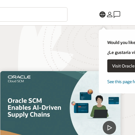
Would you like
¿Le gustaría v
Visit Oracl
See this page f