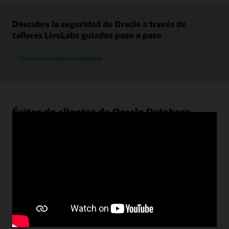
Descubre la seguridad de Oracle a través de
talleres LiveLabs guiados paso a paso
Consulta los talleres disponibles
Éxitos de clientes de Oracle Database
Security
Los clientes de Oracle Database Security aprovechan una
amplia gama de soluciones para proteger datos
confidenciales frente a amenazas internas y externas y
para simplificar y acelerar los esfuerzos de conformidad.