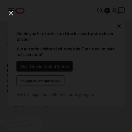
Menú
Close
Soluciones de seguridad de las
Would you like to visit an Oracle country site closer
to you?
bases de datos
¿Le gustaría visitar el sitio web de Oracle de un país
más cercano?
La amenaza para los datos nunca fue tan grande. Oracle AI
Visit Oracle United States
Database ayuda a minimizar el riesgo de violaciones de datos y
facilita el cumplimiento normativo mediante soluciones de
seguridad que incluyen cifrado y gestión de claves, controles de
No, gracias; me quedo aquí
acceso detallados, enmascaramiento de datos flexible, monitoreo
integral de actividades y auditorías avanzadas.
See this page for a different country/region
KuppingerCole sobre SQL Firewall