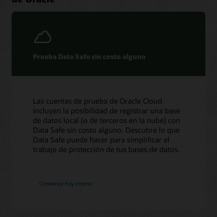
ayudarán a desarrollar tu carrera e incluso a colaborar con
Defensa en profundidad de bases de datos en la nube (PDF)
otros usuarios.
Encuentra a tu aliado
Otros
Comienza a aprender hoy mismo
Oracle Data Safe: Cinco formas de proteger tus activos
digitales
Prueba Data Safe sin costo alguno
Mitigación de riesgos de la inyección SQL (PDF)
Acelera tu respuesta al Reglamento General de Protección de
Datos de la UE (RGPD) (PDF)
Oracle AI Database y las Directrices de Seguridad del Reserve
Las cuentas de prueba de Oracle Cloud
Bank of India (PDF)
incluyen la posibilidad de registrar una base
de datos local (o de terceros en la nube) con
Data Safe sin costo alguno. Descubre lo que
Informes de analistas
Data Safe puede hacer para simplificar el
trabajo de protección de tus bases de datos.
Las ventajas de seguridad de un servicio de base de
Actualizaciones críticas de parches, alertas de
datos totalmente gestionado: Oracle Autonomous
seguridad y boletines
Database (PDF)
Consulta las alertas
Comienza hoy mismo
Piensa de forma autónoma — Seguridad y riesgo de TI:
la automatización inteligente aligera la carga (PDF)