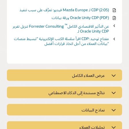
فيديو: تعرَّف على سبب تنفيذ Mazda Europe لـ CDP (2:05)
ورقة بيانات Oracle Unity CDP (PDF)
™
تنزيل تقرير Forrester Consulting عن التأثير الاقتصادي الكامل
لـ Oracle Unity CDP
اقرأ سلسلة الكتب الإلكترونية "تبسيط منصات CDP: مفتاح توحيد
بيانات العملاء من أجل اتخاذ قرارات أفضل"
عرض العملاء الكامل
عرض العملاء الكامل
نتائج مستندة إلى الذكاء الاصطناعي
درجات سلوكية
احصل على رؤى قيمة حول سلوك العملاء وضبط الاستهداف باستخدام
نتائج مستندة إلى الذكاء الاصطناعي
أكثر من 80 درجة سلوكية، مثل درجة التفاعل حسب القناة واحتمال
تبديل موفر الخدمة والميل إلى الشراء.
نماذج البيانات
منضدة عمل التحليل الذكي
باستخدام أكثر من 27 نموذجًا جاهزًا للاستخدام للذكاء الاصطناعي،
نماذج البيانات
جماهير مرتبطة سلوكيًا سابقة الإنشاء
يمكنك تمكين تسجيل النقاط التنبؤية، والميل، والحسابات، وإنشاء
التشابه، والتوصيات في الوقت الفعلي للتنبؤ بتجربة العملاء وتخصيصها
تحليلات العملاء
تجاوز الاستهداف التقليدي وإنشاء شرائح أكثر تطورًا. استفد من أكثر من
تسريع وقت تحقيق القيمة باستخدام نماذج البيانات