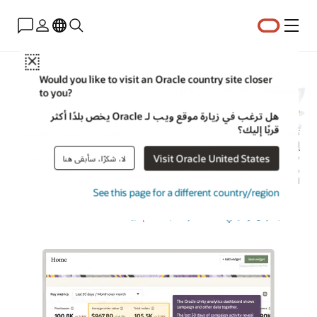
القائمة
Close
منصة Oracle Unity Data
Would you like to visit an Oracle country site closer
to you?
هل ترغب في زيارة موقع ويب لـ Oracle يخص بلدًا أكثر
قربًا إليك؟
تُحوِّل منصة Oracle Fusion Unity Data بيانات العملاء على مستوى المؤسسة
إلى ملفات تعريف عملاء قابلة للتنفيذ وموثوقة وممكّنة للذكاء الاصطناعي.
باستخدام البيانات الكاملة والموحدة، يمكن للمؤسسات إنشاء جماهير وتعزيزها،
Visit Oracle United States
لا، شكرًا، سأبقى هنا
وإنشاء المزيد من الفرص الجاهزة للمحادثة، وتخصيص التجارب، والكشف عن
الرؤى، وتحسين عمليات الخدمة.
See this page for a different country/region
طلب عرض توضيحي
الدردشة باستخدام مبيعات Oracle