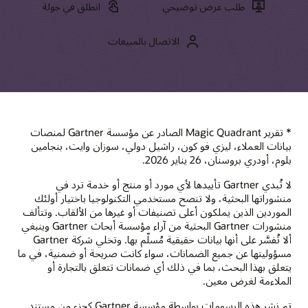
طلب عرض توضيحي
انطلق في جولة
الاتصال بالمبيعات
* تقرير Magic Quadrant الصادر عن مؤسسة Gartner لمنصات
بيانات العملاء، ليزي فو كون، راشيل دولي، سوزان وايت، بنجامين
بلوم، أودري بروسنان، 26 يناير 2026.
‏‫لا تُبدي Gartner تأييدها لأي مورد أو منتج أو خدمة ترد في
منشوراتها البحثية، ولا تنصح مستخدمي التكنولوجيا باختيار أولئك
الموردين الذين يملكون أعلى تصنيفات أو غيرها من الألقاب.‬ وتتألف
منشورات Gartner البحثية من آراء مؤسسة أبحاث Gartner وينبغي
ألا تُفسَّر على أنها بيانات حقيقية مُسلّم بها. وتخلي شركة Gartner
مسؤوليتها عن جميع الضمانات، سواء كانت صريحة أو ضمنية، في ما
يتعلق بهذا البحث، بما في ذلك أي ضمانات تتعلق بالتجارة أو
الملاءمة لغرض معين.
تم نشر هذه الرسومات بواسطة مؤسسة Gartner كجزء من مستند