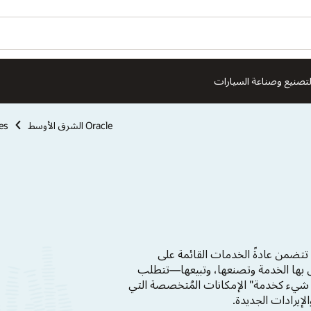
هل ترغ
High Technology
Industries
ion