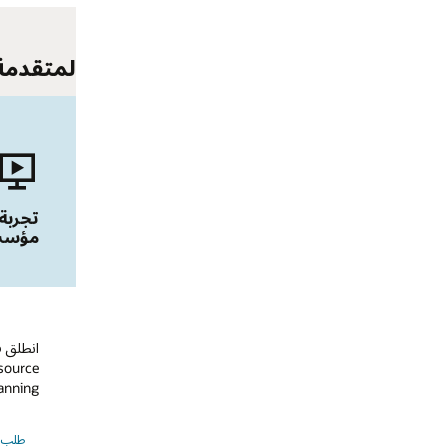
تجربة عرض تخطيط موارد
تجربة عرض ت
مؤسسات (ERP) توضيحي
HCM
انطلق في جولة مع خبراء Oracle
شاهده أثناء العمل
Cloud Enterprise Resource
رأس المال البشري في Cloud
Planning لدينا.
طلب عرض تخطيط موارد مؤسسات